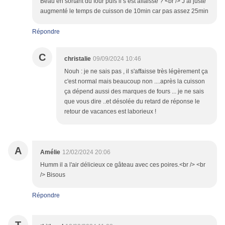
Beau en sortant du four puis il s’est affaissé ? <br /> J’ai juste
augmenté le temps de cuisson de 10min car pas assez 25min
Répondre
C
christalie
09/09/2024 10:46
Nouh : je ne sais pas , il s'affaisse très légèrement ça
c'est normal mais beaucoup non ....après la cuisson
ça dépend aussi des marques de fours ... je ne sais
que vous dire ..et désolée du retard de réponse le
retour de vacances est laborieux !
A
Amélie
12/02/2024 20:06
Humm il a l'air délicieux ce gâteau avec ces poires.<br /> <br
/> Bisous
Répondre