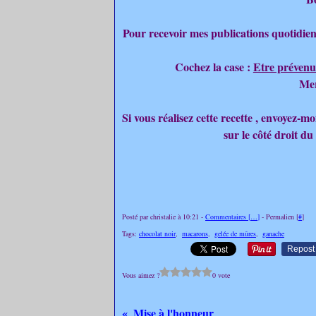
Pour recevoir mes publications quotidien
Cochez la case :
Etre prévenu
Mer
Si vous réalisez cette recette , envoyez-
sur le côté droit du
Posté par christalie à 10:21 -
Commentaires [
…
]
- Permalien [
#
]
Tags:
chocolat noir
,
macarons
,
gelée de mûres
,
ganache
Repost
Vous aimez ?
0 vote
Mise à l'honneur