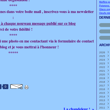
Muffins p
****
Poivrons f
Glace exp
nes dans votre boite mail , inscrivez-vous à ma newsletter
Oeufs mi
:
DERNI
 à chaque nouveau message publié sur ce blog
ci de votre fidélité !
****
moi une photo en me contactant via le formulaire de contact
ARCHI
 blog et je vous mettrai à l'honneur !
*****
2026
2025
Août
2024
Juille
Déce
2023
Juin
Nove
Déce
(
2022
Mai
Octo
Nove
Déce
(
2021
Avril
Sept
Octo
Nove
Déce
(
2020
Mars
Août
Sept
Octo
Nove
Déce
2019
Févri
Juille
Août
Sept
Octo
Nove
Déce
2018
Janvi
Juin
Juille
Août
Sept
Octo
Nove
Déce
(
2017
Mai
Juin
Juille
Août
Sept
Octo
Nove
Déce
(
(
0
2016
Avril
Mai
Juin
Juille
Août
Sept
Octo
Nove
Déce
(
(
(
2015
Mars
Avril
Mai
Juin
Juille
Août
Sept
Octo
Nove
Déce
(
(
(
2014
Févri
Mars
Avril
Mai
Juin
Juille
Août
Sept
Octo
Nove
Déce
(
(
(
2013
Janvi
Févri
Mars
Avril
Mai
Juin
Juille
Août
Sept
Octo
Nove
Déce
(
(
(
2012
Janvi
Févri
Mars
Avril
Mai
Juin
Juille
Août
Sept
Octo
Nove
Déce
(
(
(
La chandeleur !
2011
Janvi
Févri
Mars
Avril
Mai
Juin
Juille
Août
Sept
Octo
Nove
Déce
(
(
(