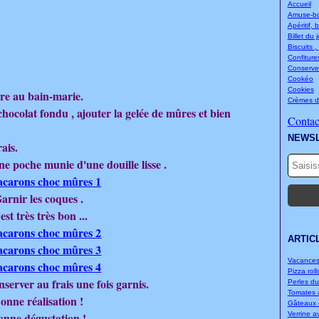
Accueil
Amuse-bou
Apéritif, 
Billet du 
Biscuits ,
Confitures
Conserve
Cookéo
Cookies
dre au bain-marie.
Crèmes d
 chocolat fondu , ajouter la gelée de mûres et bien
Contact
NEWS
ais.
e poche munie d'une douille lisse .
arnir les coques .
est très très bon ...
ARTIC
Vacances.
Pizza rolls
erver au frais une fois garnis.
Perles d
Tomates à
onne réalisation !
Gâteaux d
onne dégustation !
Verrine a