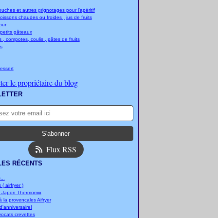
ches et autres grignotages pour l'apéritif
boissons chaudes ou froides , jus de fruits
jour
 petits gâteaux
 , compotes, coulis , pâtes de fruits
s
essert
er le propriétaire du blog
LETTER
Flux RSS
LES RÉCENTS
..
 ( airfryer )
u Japon Thermomix
 la provençales Aifryer
'anniversaire!
vocats crevettes