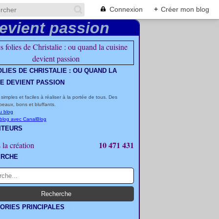
Connexion
+
Créer mon blog
OLIES DE CHRISTALIE : OU QUAND LA
NE DEVIENT PASSION
 simples et faciles à réaliser à la portée de tous. Des
beaux, bons et bluffants.
u blog
 blog avec CanalBlog
ITEURS
10 471 431
 la création
ERCHE
ORIES PRINCIPALES