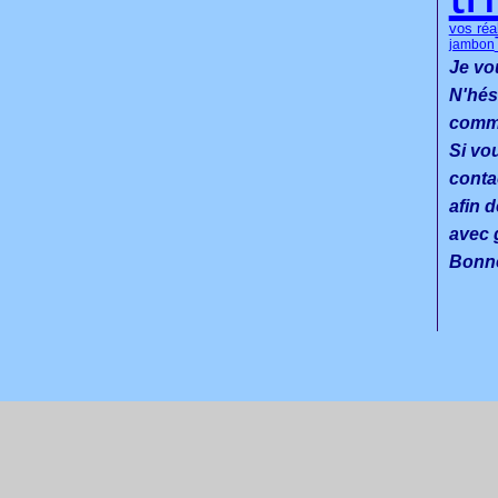
vos réa
jambon
Je vo
N'hés
commen
Si vo
conta
afin d
avec g
Bonne
 Canalblog
Top articles
Contact
Signaler un abus
C.G.U.
Cookies et données