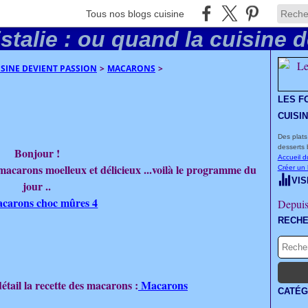
Tous nos blogs cuisine
UISINE DEVIENT PASSION
>
MACARONS
>
LES F
CUISI
Des plats
desserts 
Bonjour !
Accueil d
macarons moelleux et délicieux ...voilà le programme du
Créer un
VIS
jour ..
Depuis
RECH
détail la recette des macarons :
Macarons
CATÉG