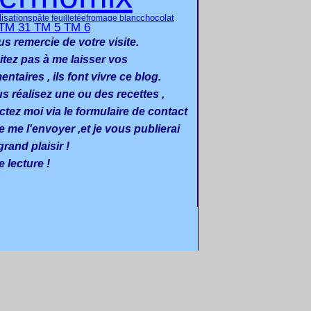
chocolat
lisations
pâte feuilletée
fromage blanc
TM 31 TM 5 TM 6
us remercie de votre visite.
itez pas à me laisser vos
taires , ils font vivre ce blog.
us réalisez une ou des recettes ,
ctez moi via le formulaire de contact
e me l'envoyer ,et je vous publierai
rand plaisir !
 lecture !
 personnelles
Préférences cookies