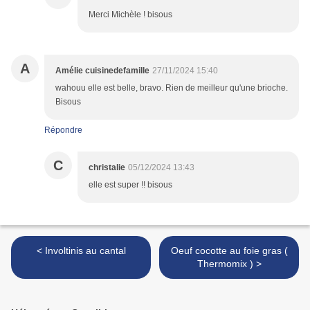
Merci Michèle ! bisous
A
Amélie cuisinedefamille
27/11/2024 15:40
wahouu elle est belle, bravo. Rien de meilleur qu'une brioche.
Bisous
Répondre
C
christalie
05/12/2024 13:43
elle est super !! bisous
< Involtinis au cantal
Oeuf cocotte au foie gras (
Thermomix ) >