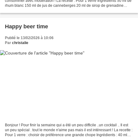
consommer avec modération ! La recette : Pour 1 verre Ingrédients 50 ml de
rhum blanc 150 ml de jus de canneberges 20 ml de sirop de grenadine
Préparation : Givrer le verre en mettant...
Happy beer time
Publié le 13/02/2026 à 10:06
Par
christalie
Bonjour ! Pour finir la semaine qui a été un peu difficile ..un cocktail .. Il est
un peu spécial . tout le monde n'aime pas mais il est intéressant ! La recette :
Pour 1 verre : choisir de préférence une grande chope Ingrédients : 40 ml