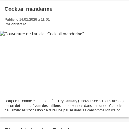
Cocktail mandarine
Publié le 16/01/2026 à 11:01
Par
christalie
Bonjour ! Comme chaque année , Dry January ( Janvier sec ou sans alcool )
est un défi que relèvent des millions de personnes dans le monde. Ce mois
de Janvier est l'occasion de faire une pause dans sa consommation d'alcool
et à l'occasion je vous propose...