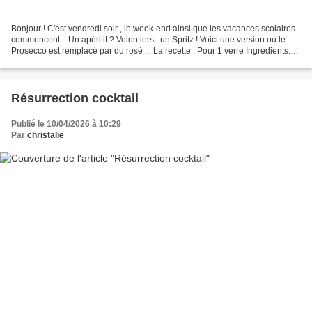
Bonjour ! C'est vendredi soir , le week-end ainsi que les vacances scolaires
commencent .. Un apéritif ? Volontiers ..un Spritz ! Voici une version où le
Prosecco est remplacé par du rosé ... La recette : Pour 1 verre Ingrédients:
50 ml d'apérol 80 ml...
Résurrection cocktail
Publié le 10/04/2026 à 10:29
Par
christalie