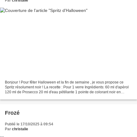
Par
christalie
Bonjour ! Pour fêter Halloween et la fin de semaine , je vous propose ce
Spritz résolument noir ! La recette : Pour 1 verre Ingrédients: 60 ml d'apérol
120 ml de Prosecco 20 ml d'eau pétillante 1 pointe de colorant noir en
poudre Pour le givrage du verre:...
Frozé
Publié le 17/10/2025 à 09:54
Par
christalie