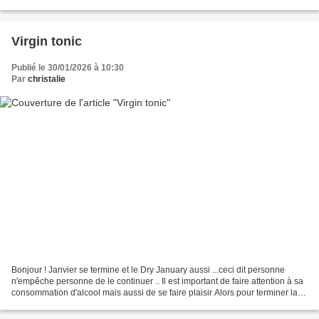
Rhum blanc 100...
Virgin tonic
Publié le 30/01/2026 à 10:30
Par
christalie
Bonjour ! Janvier se termine et le Dry January aussi ...ceci dit personne
n'empêche personne de le continuer .. Il est important de faire attention à sa
consommation d'alcool mais aussi de se faire plaisir Alors pour terminer la
semaine et le mois , je...