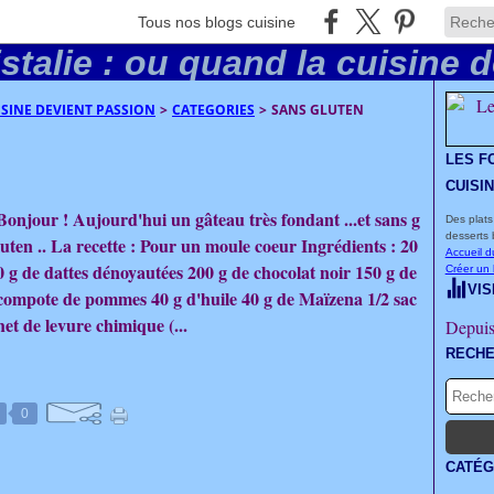
Tous nos blogs cuisine
UISINE DEVIENT PASSION
>
CATEGORIES
>
SANS GLUTEN
LES F
CUISI
Bonjour ! Aujourd'hui un gâteau très fondant ...et sans g
Des plats
desserts 
luten .. La recette : Pour un moule coeur Ingrédients : 20
Accueil d
0 g de dattes dénoyautées 200 g de chocolat noir 150 g de
Créer un
VIS
compote de pommes 40 g d'huile 40 g de Maïzena 1/2 sac
het de levure chimique (...
Depuis
RECH
0
CATÉG