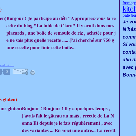
fromag
kitc
)
pâte feu
Bonjour ! Je participe au défi "Appropriez-vous la re
Je vo
cette du blog "La table de Clara" Il y avait dans mes
N'hés
placards , une boite de semoule de riz , achetée pour j
commen
e ne sais plus quelle recette ..... J'ai cherché sur 750 g
Si vo
une recette pour finir cette boite...
conta
afin d
oule de riz
avec g
0
Bonne
s gluten)
Bonjour ! Bonjour ! Il y a quelques temps ,
j'avais fait le gâteau au maïs , recette de La N
onna Et depuis je le fais régulièrement , avec
des variantes ... En voici une autre... La recett