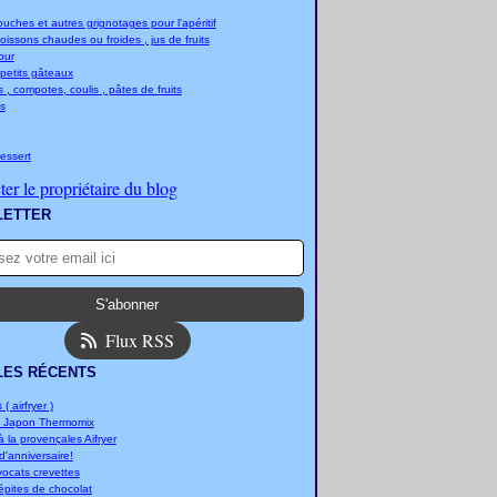
ches et autres grignotages pour l'apéritif
boissons chaudes ou froides , jus de fruits
jour
 petits gâteaux
 , compotes, coulis , pâtes de fruits
s
essert
er le propriétaire du blog
LETTER
Flux RSS
LES RÉCENTS
 ( airfryer )
u Japon Thermomix
 la provençales Aifryer
'anniversaire!
vocats crevettes
épites de chocolat