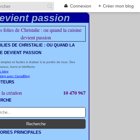
Connexion
+
Créer mon blog
OLIES DE CHRISTALIE : OU QUAND LA
NE DEVIENT PASSION
 simples et faciles à réaliser à la portée de tous. Des
beaux, bons et bluffants.
u blog
 blog avec CanalBlog
ITEURS
10 470 967
 la création
ERCHE
ORIES PRINCIPALES