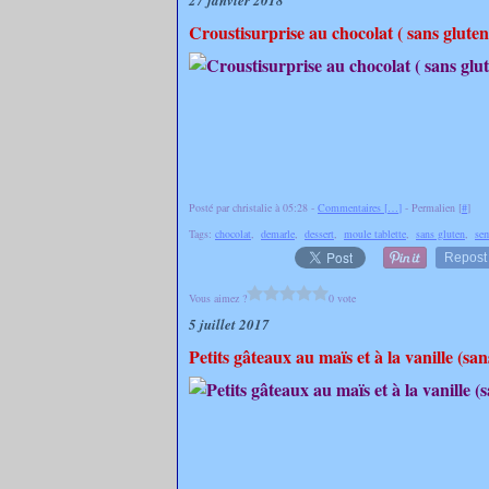
27 janvier 2018
Croustisurprise au chocolat ( sans gluten
Posté par christalie à 05:28 -
Commentaires [
…
]
- Permalien [
#
]
Tags:
chocolat
,
demarle
,
dessert
,
moule tablette
,
sans gluten
,
sem
Repost
Vous aimez ?
0 vote
5 juillet 2017
Petits gâteaux au maïs et à la vanille (san