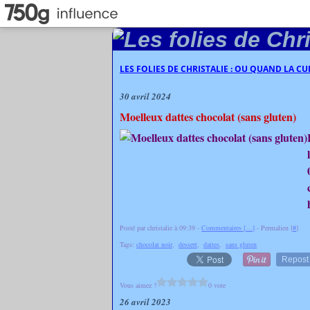
LES FOLIES DE CHRISTALIE : OU QUAND LA C
30 avril 2024
Moelleux dattes chocolat (sans gluten)
Posté par christalie à 09:39 -
Commentaires [
…
]
- Permalien [
#
]
Tags:
chocolat noir
,
dessert
,
dattes
,
sans gluten
Repost
Vous aimez ?
0 vote
26 avril 2023