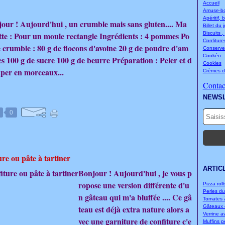
Accueil
Amuse-bou
Apéritif, 
our ! Aujourd'hui , un crumble mais sans gluten.... Ma
Billet du 
tte : Pour un moule rectangle Ingrédients : 4 pommes Po
Biscuits ,
Confitures
e crumble : 80 g de flocons d'avoine 20 g de poudre d'am
Conserve
Cookéo
s 100 g de sucre 100 g de beurre Préparation : Peler et d
Cookies
per en morceaux...
Crèmes d
Contact
NEWS
0
re ou pâte à tartiner
ARTIC
Bonjour ! Aujourd'hui , je vous p
ropose une version différente d'u
Pizza rolls
Perles d
n gâteau qui m'a bluffée .... Ce gâ
Tomates à
teau est déjà extra nature alors a
Gâteaux d
Verrine a
vec une garniture de confiture c'e
Muffins p