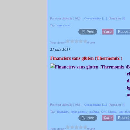
Posté par christalie à 05:01 -
Commentaires [
…
]
- Permalien [
#
]
Tags:
sans gluten
Repost
Vous aimez ?
0 vote
21 juin 2017
Financiers sans gluten (Thermomix )
B
r
d
i
a
Posté par christalie à 05:11 -
Commentaires [
…
]
- Permalien [
#
]
Tags:
financiers
,
petits gâteaux
,
maïzena
,
Cyril Lignac
,
sans glut
Repost
Vous aimez ?
0 vote