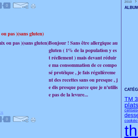
2010
Janvi
Févri
Mars
Avril
Mai
Juin
Juille
Août
Sept
Octo
Nove
Déce
(
(
(
0
Janvi
Févri
Mars
Avril
Mai
Juin
Juille
Août
Sept
Octo
Nove
Déce
(
(
(
ALBUM
Janvi
Févri
Mars
Avril
Mai
Juin
Juille
Août
Sept
Octo
Nove
(
(
(
Janvi
Févri
Mars
Avril
Mai
Juin
Juille
Août
Sept
Octo
(
(
(
Janvi
Févri
Mars
Avril
Mai
Juin
Juille
Août
Sept
(
(
(
Janvi
Févri
Mars
Avril
Mai
Juin
Juille
Août
(
(
(
Janvi
Févri
Mars
Avril
Mai
Juin
Juille
(
(
(
ou pas )(sans gluten)
Janvi
Févri
Mars
Avril
Mai
Juin
(
(
(
Janvi
Févri
Mars
Avril
(
Bonjour ! Sans être allergique au
Janvi
Févri
Mars
Janvi
Févri
gluten ( 1% de la population y es
Janvi
t réellement ) mais devant réduir
e ma consommation de ce compo
sé protéique , je fais régulièreme
nt des recettes sans ou presque , j
e dis presque parce que je n'utilis
CATÉG
e pas de la levure...
TM 3
plat
cerises
31
desse
0
cookéo
t