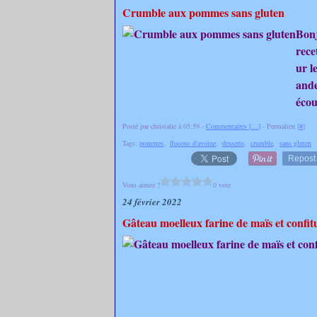
Crumble aux pommes sans gluten
Bonj
rece
ur l
ande
écou
Posté par christalie à 05:59 -
Commentaires [
…
]
- Permalien [
#
]
Tags:
pommes
,
flocons d'avoine
,
desserts
,
crumble
,
sans gluten
Repost
Vous aimez ?
0 vote
24 février 2022
Gâteau moelleux farine de maïs et confitu