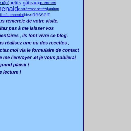
petits gâteaux
pommes
e râpé
henaid
entrées
carottes
jambon
dessert
Noël
chocolat
illetée
us remercie de votre visite.
itez pas à me laisser vos
taires , ils font vivre ce blog.
us réalisez une ou des recettes ,
ctez moi via le formulaire de contact
e me l'envoyer ,et je vous publierai
rand plaisir !
 lecture !