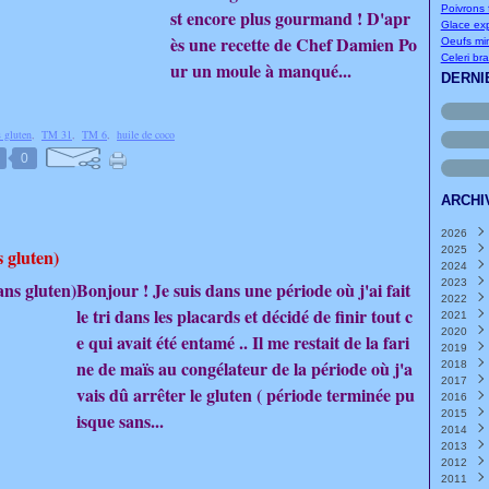
Poivrons f
st encore plus gourmand ! D'apr
Glace exp
ès une recette de Chef Damien Po
Oeufs mi
Celeri br
ur un moule à manqué...
DERNI
s gluten
,
TM 31
,
TM 6
,
huile de coco
0
ARCHI
2026
2025
Août
s gluten)
2024
Juille
Déce
2023
Juin
Nove
Déce
(
Bonjour ! Je suis dans une période où j'ai fait
2022
Mai
Octo
Nove
Déce
(
le tri dans les placards et décidé de finir tout c
2021
Avril
Sept
Octo
Nove
Déce
(
2020
Mars
Août
Sept
Octo
Nove
Déce
e qui avait été entamé .. Il me restait de la fari
2019
Févri
Juille
Août
Sept
Octo
Nove
Déce
ne de maïs au congélateur de la période où j'a
2018
Janvi
Juin
Juille
Août
Sept
Octo
Nove
Déce
(
2017
Mai
Juin
Juille
Août
Sept
Octo
Nove
Déce
(
(
vais dû arrêter le gluten ( période terminée pu
2016
Avril
Mai
Juin
Juille
Août
Sept
Octo
Nove
Déce
(
(
(
2015
Mars
Avril
Mai
Juin
Juille
Août
Sept
Octo
Nove
Déce
(
(
(
isque sans...
2014
Févri
Mars
Avril
Mai
Juin
Juille
Août
Sept
Octo
Nove
Déce
(
(
(
2013
Janvi
Févri
Mars
Avril
Mai
Juin
Juille
Août
Sept
Octo
Nove
Déce
(
(
(
2012
Janvi
Févri
Mars
Avril
Mai
Juin
Juille
Août
Sept
Octo
Nove
Déce
(
(
(
2011
Janvi
Févri
Mars
Avril
Mai
Juin
Juille
Août
Sept
Octo
Nove
Déce
(
(
(