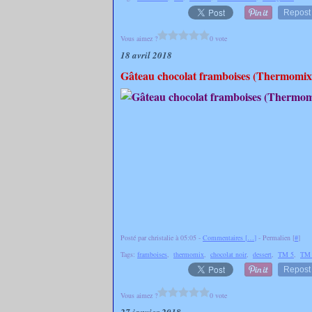
Repost
Vous aimez ?
0 vote
18 avril 2018
Gâteau chocolat framboises (Thermomix 
Posté par christalie à 05:05 -
Commentaires [
…
]
- Permalien [
#
]
Tags:
framboises
,
thermomix
,
chocolat noir
,
dessert
,
TM 5
,
TM 
Repost
Vous aimez ?
0 vote