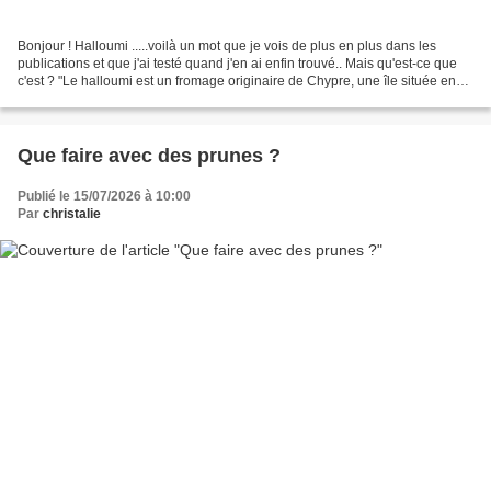
Bonjour ! Halloumi .....voilà un mot que je vois de plus en plus dans les
publications et que j'ai testé quand j'en ai enfin trouvé.. Mais qu'est-ce que
c'est ? "Le halloumi est un fromage originaire de Chypre, une île située en
Méditerranée orientale....
Que faire avec des prunes ?
Publié le 15/07/2026 à 10:00
Par
christalie