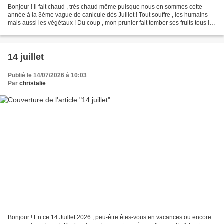
Bonjour ! Il fait chaud , très chaud même puisque nous en sommes cette
année à la 3éme vague de canicule dès Juillet ! Tout souffre , les humains
mais aussi les végétaux ! Du coup , mon prunier fait tomber ses fruits tous les
jours .... Alors si comme...
14 juillet
Publié le 14/07/2026 à 10:03
Par
christalie
Bonjour ! En ce 14 Juillet 2026 , peu-être êtes-vous en vacances ou encore