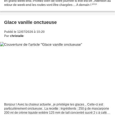
en grand week-end. Profitez bien de votre journée si elle est off ..Attention au
retour de week-end les routes vont être chargées ... A demain ! ****
Glace vanille onctueuse
Publié le 12/07/2026 à 10:20
Par
christalie
Bonjour ! Avec la chaleur actuelle , je privilégie les glaces .. Celle-ci est
particulièrement onctueuse.. La recette : Ingrédients : 250 g de mascarpone
200 ml de crème liquide entière 125 mm de lait concentré sucré 2 c à café