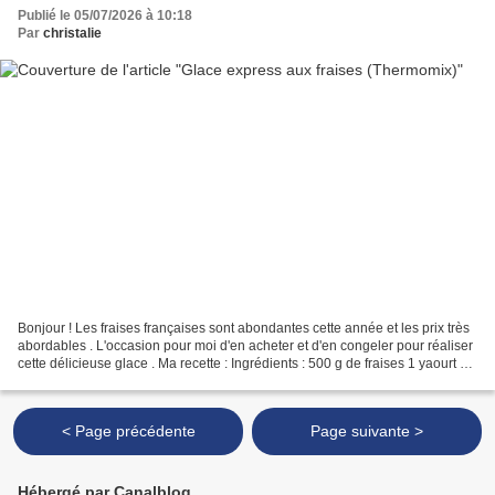
Publié le 05/07/2026 à 10:18
Par
christalie
Bonjour ! Les fraises françaises sont abondantes cette année et les prix très
abordables . L'occasion pour moi d'en acheter et d'en congeler pour réaliser
cette délicieuse glace . Ma recette : Ingrédients : 500 g de fraises 1 yaourt à
la grecque 60 g...
< Page précédente
Page suivante >
Hébergé par Canalblog