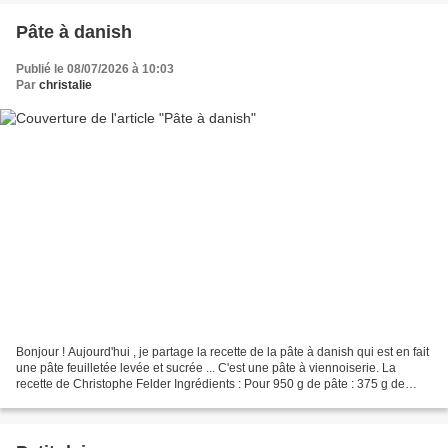
Pâte à danish
Publié le 08/07/2026 à 10:03
Par
christalie
Bonjour ! Aujourd'hui , je partage la recette de la pâte à danish qui est en fait
une pâte feuilletée levée et sucrée ... C'est une pâte à viennoiserie. La
recette de Christophe Felder Ingrédients : Pour 950 g de pâte : 375 g de
farine type 45 25 g de...