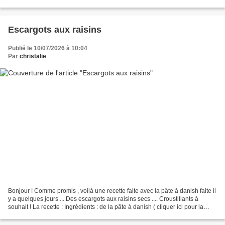
d'extrait de vanille Préparation:...
Escargots aux raisins
Publié le 10/07/2026 à 10:04
Par
christalie
Bonjour ! Comme promis , voilà une recette faite avec la pâte à danish faite il
y a quelques jours ... Des escargots aux raisins secs .... Croustillants à
souhait ! La recette : Ingrédients : de la pâte à danish ( cliquer ici pour la
recette détaillée...