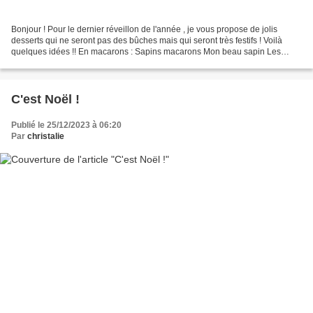
Bonjour ! Pour le dernier réveillon de l'année , je vous propose de jolis
desserts qui ne seront pas des bûches mais qui seront très festifs ! Voilà
quelques idées !! En macarons : Sapins macarons Mon beau sapin Les
Sapins gourmands Ou la présentation...
C'est Noël !
Publié le 25/12/2023 à 06:20
Par
christalie