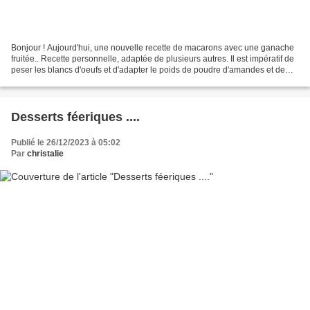
Bonjour ! Aujourd'hui, une nouvelle recette de macarons avec une ganache
fruitée.. Recette personnelle, adaptée de plusieurs autres. Il est impératif de
peser les blancs d'oeufs et d'adapter le poids de poudre d'amandes et de
sucres. Je n'utilise le thermomix...
Desserts féeriques ....
Publié le 26/12/2023 à 05:02
Par
christalie