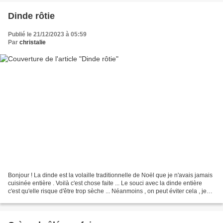
Dinde rôtie
Publié le 21/12/2023 à 05:59
Par
christalie
Bonjour ! La dinde est la volaille traditionnelle de Noël que je n'avais jamais
cuisinée entière . Voilà c'est chose faite ... Le souci avec la dinde entière
c'est qu'elle risque d'être trop sèche ... Néanmoins , on peut éviter cela , je
vais vous le...