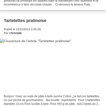
perdurait j'ai privilégié les salades mais là maintenant c'est l'automne et je
recommence à faire des plats chauds ... Ci-dessous le fameux Rata
Beauceron cuisiné dans le Cookéo.....
Tartelettes pralinoise
Publié le 12/11/2023 à 05:38
Par
christalie
Bonjour ! Avec un reste de pâte à tarte sucrée Crillon ,j'ai fait ces tartelettes ..
Un pur péché de gourmandise... Ma recette : Ingrédients : Pour 3 tartelettes
diamètre 10 cm Pour la pâte à tarte: Pour 450 g de pâte : soit 2 tartes de 25