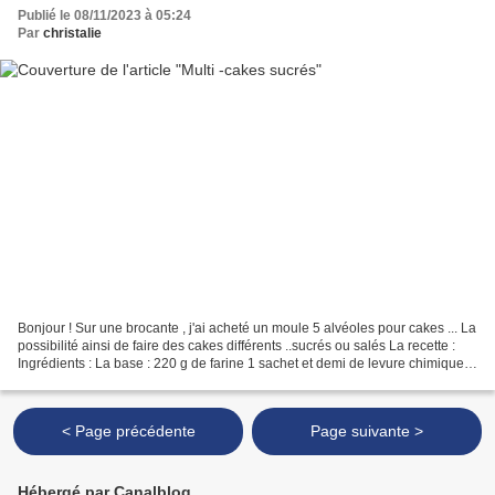
Publié le 08/11/2023 à 05:24
Par
christalie
Bonjour ! Sur une brocante , j'ai acheté un moule 5 alvéoles pour cakes ... La
possibilité ainsi de faire des cakes différents ..sucrés ou salés La recette :
Ingrédients : La base : 220 g de farine 1 sachet et demi de levure chimique
200 g de lait 5 oeufs...
< Page précédente
Page suivante >
Hébergé par Canalblog