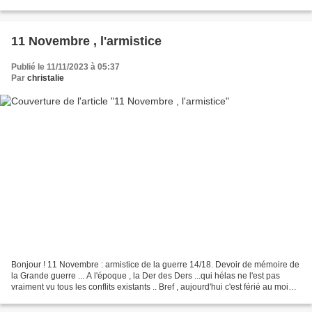
cm de diamètre...
11 Novembre , l'armistice
Publié le 11/11/2023 à 05:37
Par
christalie
Bonjour ! 11 Novembre : armistice de la guerre 14/18. Devoir de mémoire de
la Grande guerre ... A l'époque , la Der des Ders ...qui hélas ne l'est pas
vraiment vu tous les conflits existants .. Bref , aujourd'hui c'est férié au moins
pour moi quoique...