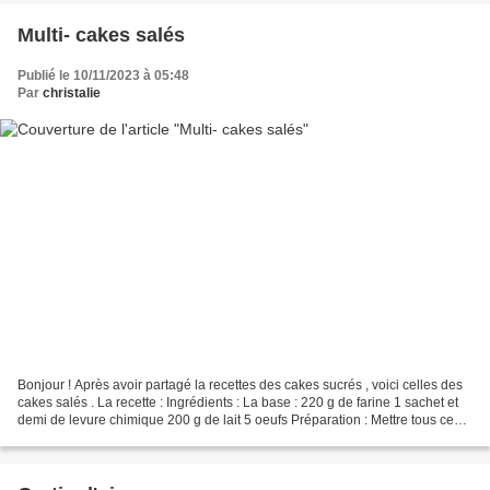
Multi- cakes salés
Publié le 10/11/2023 à 05:48
Par
christalie
Bonjour ! Après avoir partagé la recettes des cakes sucrés , voici celles des
cakes salés . La recette : Ingrédients : La base : 220 g de farine 1 sachet et
demi de levure chimique 200 g de lait 5 oeufs Préparation : Mettre tous ces
ingrédients dans le...