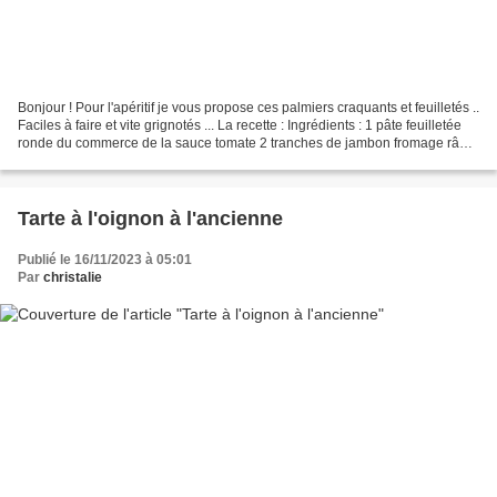
Bonjour ! Pour l'apéritif je vous propose ces palmiers craquants et feuilletés ..
Faciles à faire et vite grignotés ... La recette : Ingrédients : 1 pâte feuilletée
ronde du commerce de la sauce tomate 2 tranches de jambon fromage râpé
Préparation : Dérouler...
Tarte à l'oignon à l'ancienne
Publié le 16/11/2023 à 05:01
Par
christalie