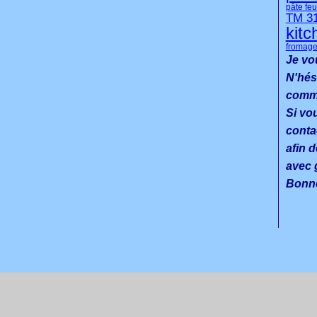
pâte feu
TM 3
kitc
fromage
Je vo
N'hés
commen
Si vo
conta
afin d
avec g
Bonne