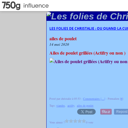
LES FOLIES DE CHRISTALIE : OU QUAND LA C
ailes de poulet
14 mai 2020
Ailes de poulet grillées (Actifry ou non )
Posté par christalie à 05:53 -
Commentaires [
…
]
- Permalien [
#
]
Tags:
viandes
,
actifry
,
ailes de poulet
Repost
Vous aimez ?
0 vote