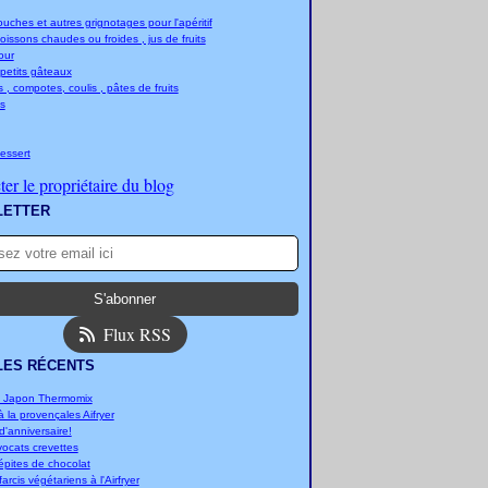
ches et autres grignotages pour l'apéritif
boissons chaudes ou froides , jus de fruits
jour
 petits gâteaux
 , compotes, coulis , pâtes de fruits
s
essert
er le propriétaire du blog
LETTER
Flux RSS
LES RÉCENTS
u Japon Thermomix
 la provençales Aifryer
'anniversaire!
vocats crevettes
épites de chocolat
arcis végétariens à l'Airfryer