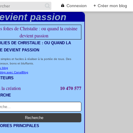
Connexion
+
Créer mon blog
OLIES DE CHRISTALIE : OU QUAND LA
NE DEVIENT PASSION
 simples et faciles à réaliser à la portée de tous. Des
beaux, bons et bluffants.
u blog
 blog avec CanalBlog
ITEURS
10 470 577
 la création
ERCHE
ORIES PRINCIPALES