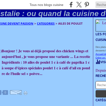
Tous nos blogs cuisine
UISINE DEVIENT PASSION
>
CATEGORIES
>
AILES DE POULET
LES F
CUISI
Des plats
Bonjour ! Je vous ai déjà proposé des chicken wings et
desserts 
Accueil d
aujourd'hui , je vous propose une variante ... La recette
Créer un
Ingrédients : 10 ailes de poulet 1 c à café de paprika 1 c
VIS
à soupe d'épices spéciales poulet 1 c à café d'ail en poud
Depuis
re de l'huile sel + poivre...
RECH
0
CATÉG