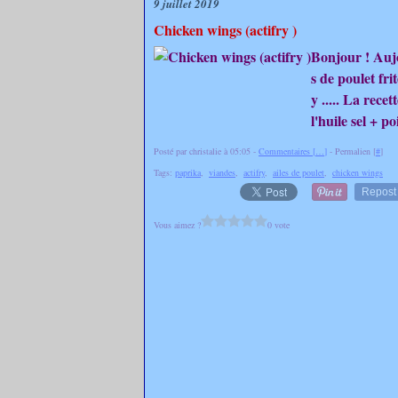
9 juillet 2019
Chicken wings (actifry )
Bonjour ! Aujo
s de poulet fri
y ..... La rece
l'huile sel + po
Posté par christalie à 05:05 -
Commentaires [
…
]
- Permalien [
#
]
Tags:
paprika
,
viandes
,
actifry
,
ailes de poulet
,
chicken wings
Repost
Vous aimez ?
0 vote