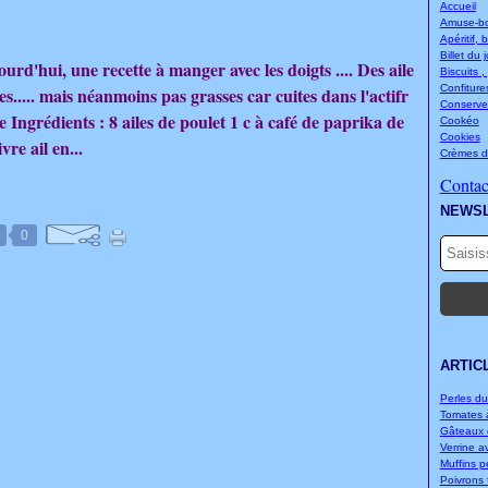
Accueil
Amuse-bou
Apéritif, 
Billet du 
urd'hui, une recette à manger avec les doigts .... Des aile
Biscuits ,
Confitures
tes..... mais néanmoins pas grasses car cuites dans l'actifr
Conserve
tte Ingrédients : 8 ailes de poulet 1 c à café de paprika de
Cookéo
Cookies
ivre ail en...
Crèmes d
Contact
NEWS
0
ARTIC
Perles d
Tomates à
Gâteaux d
Verrine a
Muffins p
Poivrons f