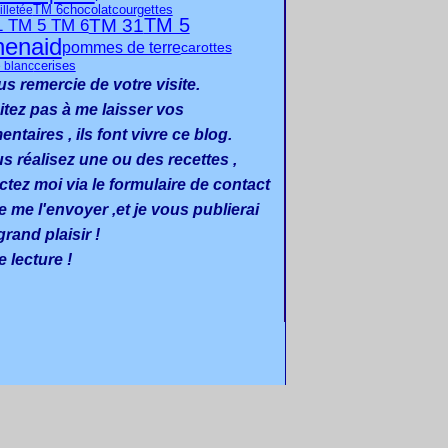
TM 6
chocolat
illetée
courgettes
TM 5
TM 31
1 TM 5 TM 6
henaid
pommes de terre
carottes
cerises
 blanc
us remercie de votre visite.
itez pas à me laisser vos
taires , ils font vivre ce blog.
us réalisez une ou des recettes ,
ctez moi via le formulaire de contact
e me l'envoyer ,et je vous publierai
rand plaisir !
 lecture !