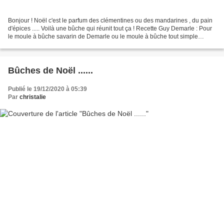
Bonjour ! Noël c'est le parfum des clémentines ou des mandarines , du pain
d'épices ..... Voilà une bûche qui réunit tout ça ! Recette Guy Demarle : Pour
le moule à bûche savarin de Demarle ou le moule à bûche tout simple
Ingrédients : Pour la ganache...
Bûches de Noël ......
Publié le 19/12/2020 à 05:39
Par
christalie