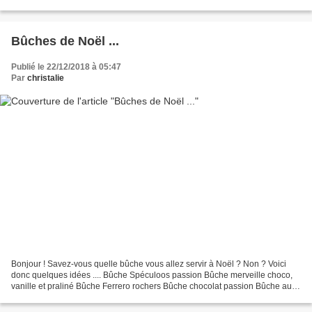
par le congélateur , elle se fait...
Bûches de Noël ...
Publié le 22/12/2018 à 05:47
Par
christalie
Bonjour ! Savez-vous quelle bûche vous allez servir à Noël ? Non ? Voici
donc quelques idées .... Bûche Spéculoos passion Bûche merveille choco,
vanille et praliné Bûche Ferrero rochers Bûche chocolat passion Bûche aux
2 chocolats et aussi des bûchettes:...