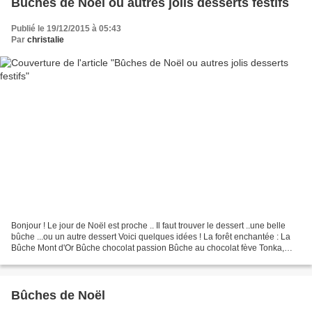
Bûches de Noël ou autres jolis desserts festifs
Publié le 19/12/2015 à 05:43
Par
christalie
Bonjour ! Le jour de Noël est proche .. Il faut trouver le dessert ..une belle
bûche ...ou un autre dessert Voici quelques idées ! La forêt enchantée : La
Bûche Mont d'Or Bûche chocolat passion Bûche au chocolat fève Tonka,
cassis Voilà et encore plus...
Bûches de Noël