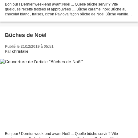
Bonjour ! Dernier week-end avant Noël ... Quelle bûche servir ? Vite
quelques recette testées et approuvées .... Bûche caramel noix Bûche au
chocolat blanc , fraises, citron Pavlova façon bûche de Noël Bûche vanille
fraise Bûche Spéculoos passion Bûche...
Bûches de Noël
Publié le 21/12/2019 à 05:51
Par
christalie
Bonjour ! Dernier week-end avant Noël ... Quelle bûche servir ? Vite