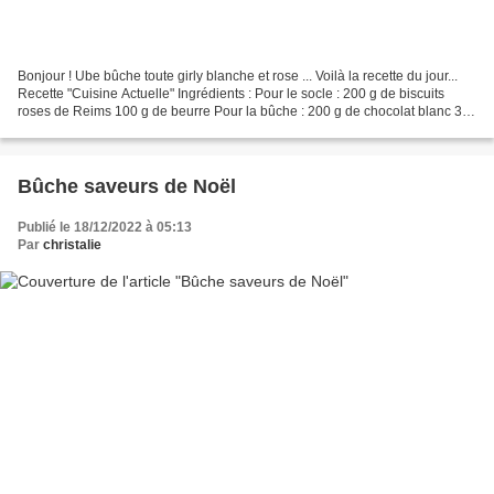
Bonjour ! Ube bûche toute girly blanche et rose ... Voilà la recette du jour...
Recette "Cuisine Actuelle" Ingrédients : Pour le socle : 200 g de biscuits
roses de Reims 100 g de beurre Pour la bûche : 200 g de chocolat blanc 3
jaunes d'oeufs 30 g de...
Bûche saveurs de Noël
Publié le 18/12/2022 à 05:13
Par
christalie