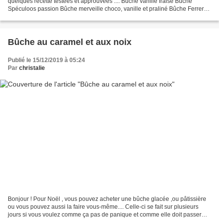
quelques recette testées et approuvées .... Bûche vanille fraise Bûche
Spéculoos passion Bûche merveille choco, vanille et praliné Bûche Ferrero
rochers Bûche chocolat passion Bûche...
Bûche au caramel et aux noix
Publié le 15/12/2019 à 05:24
Par
christalie
Bonjour ! Pour Noël , vous pouvez acheter une bûche glacée ,ou pâtissière
ou vous pouvez aussi la faire vous-même.... Celle-ci se fait sur plusieurs
jours si vous voulez comme ça pas de panique et comme elle doit passer