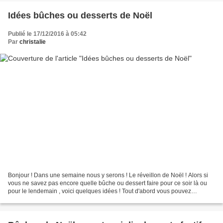
Idées bûches ou desserts de Noël
Publié le 17/12/2016 à 05:42
Par
christalie
Bonjour ! Dans une semaine nous y serons ! Le réveillon de Noël ! Alors si
vous ne savez pas encore quelle bûche ou dessert faire pour ce soir là ou
pour le lendemain , voici quelques idées ! Tout d'abord vous pouvez
retrouver toutes les recettes déjà...