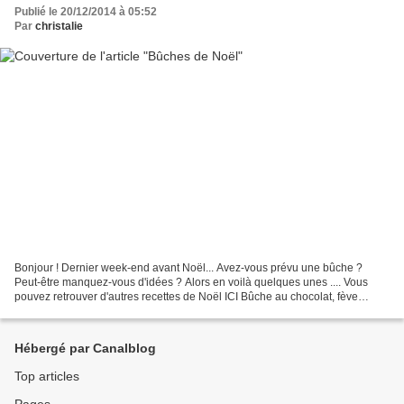
Publié le 20/12/2014 à 05:52
Par
christalie
Bonjour ! Dernier week-end avant Noël... Avez-vous prévu une bûche ?
Peut-être manquez-vous d'idées ? Alors en voilà quelques unes .... Vous
pouvez retrouver d'autres recettes de Noël ICI Bûche au chocolat, fève
Tonka et cassis : Bûche chocolat passion...
Hébergé par Canalblog
Top articles