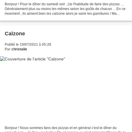
Bonjour ! Pour le dîner du samedi soir , j'ai l'habitude de faire des pizzas ....
Généralement plus ou moins les mêmes selon les goûts de chacun ... En ce
moement , ils aiment bien les calzone alors je varie les garnitures ! Ma
recette : Pour une pizza...
Calzone
Publié le 19/07/2021 à 05:28
Par
christalie
Bonjour ! Nous sommes fans des pizzas et en général c'est le dîner du