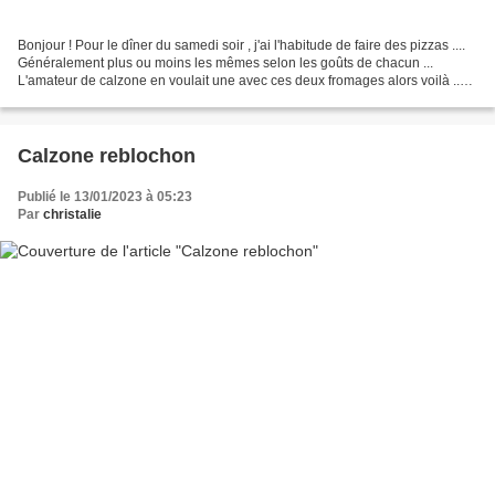
Bonjour ! Pour le dîner du samedi soir , j'ai l'habitude de faire des pizzas ....
Généralement plus ou moins les mêmes selon les goûts de chacun ...
L'amateur de calzone en voulait une avec ces deux fromages alors voilà ..
Ma recette : Pour une pizza...
Calzone reblochon
Publié le 13/01/2023 à 05:23
Par
christalie