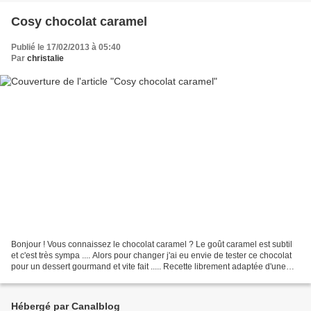
Cosy chocolat caramel
Publié le 17/02/2013 à 05:40
Par
christalie
Bonjour ! Vous connaissez le chocolat caramel ? Le goût caramel est subtil
et c'est très sympa .... Alors pour changer j'ai eu envie de tester ce chocolat
pour un dessert gourmand et vite fait ..... Recette librement adaptée d'une
recette Demarle: Ingrédients...
Hébergé par Canalblog