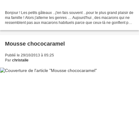
Bonjour ! Les petits gâteaux ...j'en fais souvent ...pour le plus grand plaisir de
ma famille ! Alors j'alterne les genres .... Aujourd'hui , des macarons qui ne
ressemblent pas aux macarons habituels parce que ceux-là ne gonflent pas
et ne font pas de...
Mousse chococaramel
Publié le 29/10/2013 à 05:25
Par
christalie