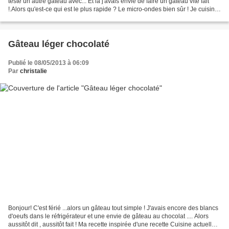
testé un autre gâteau avec... Et là j'avais envie de faire un gâteau vite fait
!.Alors qu'est-ce qui est le plus rapide ? Le micro-ondes bien sûr ! Je cuisine
peu avec cet appareil...
Gâteau léger chocolaté
Publié le 08/05/2013 à 06:09
Par
christalie
Bonjour! C'est férié ...alors un gâteau tout simple ! J'avais encore des blancs
d'oeufs dans le réfrigérateur et une envie de gâteau au chocolat .... Alors
aussitôt dit , aussitôt fait ! Ma recette inspirée d'une recette Cuisine actuelle :