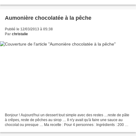
Pour 6 personnes...
Aumonière chocolatée à la pêche
Publié le 12/03/2013 à 05:38
Par
christalie
Bonjour ! Aujourd'hui un dessert tout simple avec des restes ....reste de pâte
à crêpes, reste de pêches au sirop .... Il n'y avait qu'à faire une sauce au
chocolat ou presque .... Ma recette : Pour 4 personnes : Ingrédients : 200 ml
de pâte à crêpes...