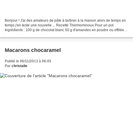
Bonjour ! J'ai des amateurs de pâte à tartiner à la maison alors de temps en
temps j'en teste une nouvelle ... Recette Thermominoux Pour un pot.
Ingrédients : 100 g de chocolat blanc 50 g d'amandes en poudre ou effilées
40 g de sucre en poudre 50 g de...
Macarons chocaramel
Publié le 06/11/2013 à 06:05
Par
christalie