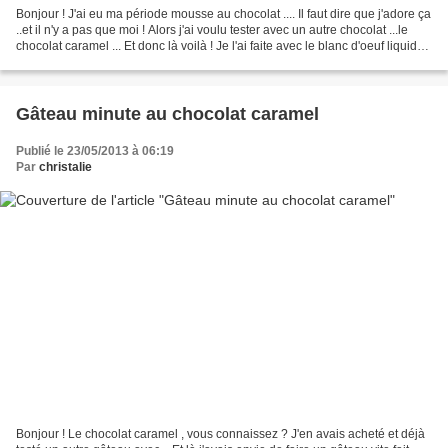
Bonjour ! J'ai eu ma période mousse au chocolat .... Il faut dire que j'adore ça
..et il n'y a pas que moi ! Alors j'ai voulu tester avec un autre chocolat ...le
chocolat caramel ... Et donc là voilà ! Je l'ai faite avec le blanc d'oeuf liquide
de Protegg...
Gâteau minute au chocolat caramel
Publié le 23/05/2013 à 06:19
Par
christalie
Bonjour ! Le chocolat caramel , vous connaissez ? J'en avais acheté et déjà