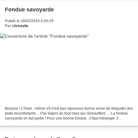
Fondue savoyarde
Publié le 28/02/2020 à 05:29
Par
christalie
Bonjour ! L'hiver , même s'il n'est pas rigoureux donne envie de déguster des
plats réconfortants ... Pas légers du tout mais qui réchauffent .... La fondue
savoyarde en fait partie ! Pour une bonne fondue , il faut mélanger 3
fromages de base : le Beaufort,...