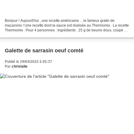
Bonjour ! Aujourd'hui , une recette américaine ....le fameux gratin de
macaronis ! Une recette dont la sauce est réalisée au Thermomix . La recette
Thermomix : Pour 4 personnes : Ingrédients : 25 g de beurre doux, coupé en
morceaux 25 g de farine de blé...
Galette de sarrasin oeuf comté
Publié le 29/04/2022 à 05:37
Par
christalie