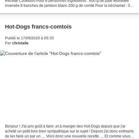
Recette Cookidoo Pour 6 personnes Ingrédients : 600 g de pâte feuilletée
inversée 8 tranches de jambon blanc 200 g de comté Pour la béchamel : 30
g de beurre 380 g de lait 40 g de...
Hot-Dogs francs-comtois
Publié le 17/09/2020 à 05:35
Par
christalie
Bonjour ! J'ai pris goût à faire ,et à manger des Hot-Dogs depuis que j'ai
acheté un petit livre bien sympathique sur le sujet ! Depuis j'ai donc entrepris
de les faire un par un .... Voici donc une nouvelle recette .... Et comme vous