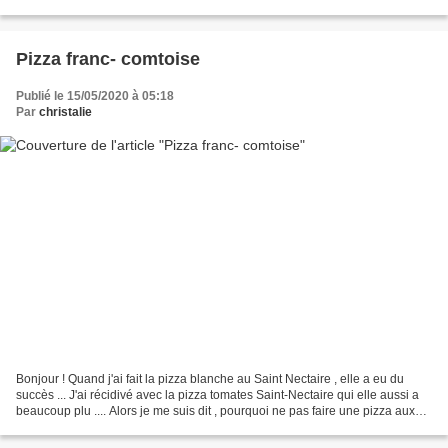
le constatez , si...
Pizza franc- comtoise
Publié le 15/05/2020 à 05:18
Par
christalie
Bonjour ! Quand j'ai fait la pizza blanche au Saint Nectaire , elle a eu du
succès ... J'ai récidivé avec la pizza tomates Saint-Nectaire qui elle aussi a
beaucoup plu .... Alors je me suis dit , pourquoi ne pas faire une pizza aux
saveurs de certaines...