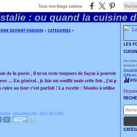
Tous nos blogs cuisine
UISINE DEVIENT PASSION
>
CATEGORIES
>
LES F
CUISI
Des plats
desserts 
Accueil d
is de la purée , il m'en reste toujours de façon à pouvoir
Créer un
ec ... En général , je fais un soufflé mais cette fois , j'ai p
VIS
à cuire au four c'est parfait ! La recette : Moules à utilise
Depuis
RECH
des restes
,
crème fromage râpé
,
TM 31 TM 5 TM 6
0
CATÉG