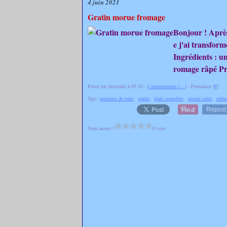
4 juin 2021
Gratin morue fromage
Bonjour ! Après 
e j'ai transform
Ingrédients : u
romage râpé Pré
Posté par christalie à 05:20 -
Commentaires [
…
]
- Permalien [
#
]
Tags:
pommes de terre
,
gratin
,
plats complets
,
morue salée
,
crèm
Repost
Vous aimez ?
0 vote