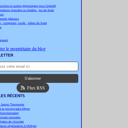
ches et autres grignotages pour l'apéritif
boissons chaudes ou froides , jus de fruits
jour
 petits gâteaux
 , compotes, coulis , pâtes de fruits
s
essert
er le propriétaire du blog
LETTER
Flux RSS
LES RÉCENTS
u Japon Thermomix
 la provençales Aifryer
'anniversaire!
vocats crevettes
épites de chocolat
arcis végétariens à l'Airfryer