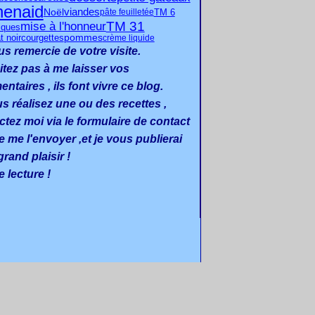
henaid
Noël
viandes
TM 6
pâte feuilletée
TM 31
mise à l'honneur
iques
pommes
t noir
courgettes
crème liquide
us remercie de votre visite.
itez pas à me laisser vos
taires , ils font vivre ce blog.
us réalisez une ou des recettes ,
ctez moi via le formulaire de contact
e me l'envoyer ,et je vous publierai
rand plaisir !
 lecture !