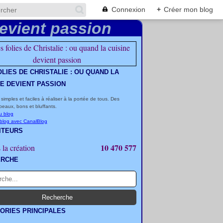
Connexion
+
Créer mon blog
OLIES DE CHRISTALIE : OU QUAND LA
NE DEVIENT PASSION
 simples et faciles à réaliser à la portée de tous. Des
beaux, bons et bluffants.
u blog
 blog avec CanalBlog
ITEURS
10 470 577
 la création
ERCHE
ORIES PRINCIPALES