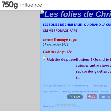
LES FOLIES DE CHRISTALIE : OU QUAND LA C
CREME FROMAGE RAPE
creme fromage rape
27 septembre 2021
Galettes de purée
Bonjour ! Quand je fa
cuisiner autre chose av
réparé des galettes , 
r...
Posté par christalie à 05:45 -
Commentaires [
…
]
- Permalien [
#
]
Tags:
thermomix
,
légumes
,
purée de pommes de terre
,
la cuisine 
Repost
Vous aimez ?
0 vote