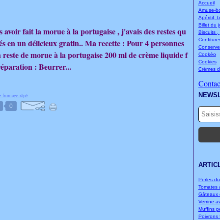
Accueil
Amuse-bou
Apéritif, 
Billet du 
avoir fait la morue à la portugaise , j'avais des restes qu
Biscuits ,
Confitures
és en un délicieux gratin.. Ma recette : Pour 4 personnes
Conserve
n reste de morue à la portugaise 200 ml de crème liquide f
Cookéo
Cookies
paration : Beurrer...
Crèmes d
Contact
NEWS
e fromage râpé
0
ARTIC
Perles d
Tomates à
Gâteaux d
Verrine a
Muffins p
Poivrons f