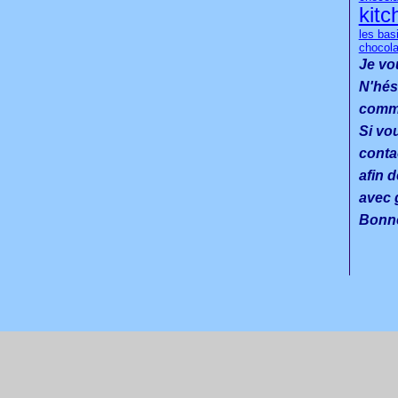
kitc
les bas
chocola
Je vo
N'hés
commen
Si vo
conta
afin d
avec g
Bonne