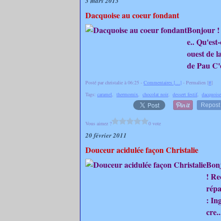
3 mars 2013
Dacquoise au coeur fondant
Bonjour !
e.. Qu'est
ouest de l
de Pau C'e
Posté par christalie à 06:25 -
Commentaires [
…
]
- Permalien [
#
]
Tags:
caramel
,
thermomix
,
chocolat noir
,
dessert festif
,
dacquoise
Repost
Vous aimez ?
0 vote
20 février 2011
Douceur acidulée façon Christalie
Bonj
! Re
répa
: In
cre..