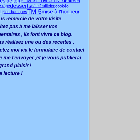
TM 31 TM 5 TM 6
s de terre
entrées
desserts
cookéo
e râpé
pâte feuilletée
TM 5
mise à l'honneur
le
les basiques
us remercie de votre visite.
itez pas à me laisser vos
taires , ils font vivre ce blog.
us réalisez une ou des recettes ,
ctez moi via le formulaire de contact
e me l'envoyer ,et je vous publierai
rand plaisir !
 lecture !