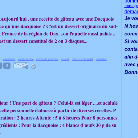
pomme
fromag
demar
 Aujourd'hui , une recette de gâteau avec une Dacquois
Je vo
-ce qu'une dacquoise ? C'est un dessert originaire du sud-
N'hés
a France de la région de Dax ...on l'appelle aussi palois ..
commen
st un dessert constitué de 2 ou 3 disques...
Si vo
conta
afin d
,
kitchenaid
,
crème brûlée
,
crème de marrons
,
dessert
,
crémeux chocolat
,
noisettes
avec g
0
Bonne
our ! Une part de gâteau ? Celui-là est léger ....et acidulé
cette personnelle élaborée à partir de diverses recettes. P
ration : 2 heures Attente : 5 à 6 heures Pour 8 personnes
grédients : Pour la dacquoise : 4 blancs d’œufs 30 g de su
.