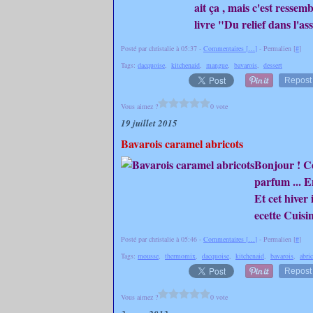
ait ça , mais c'est ressemb
livre "Du relief dans l'a
Posté par christalie à 05:37 -
Commentaires [
…
]
- Permalien [
#
]
Tags:
dacquoise
,
kitchenaid
,
mangue
,
bavarois
,
dessert
Repost
Vous aimez ?
0 vote
19 juillet 2015
Bavarois caramel abricots
Bonjour ! Ce
parfum ... En
Et cet hiver 
ecette Cuisin
Posté par christalie à 05:46 -
Commentaires [
…
]
- Permalien [
#
]
Tags:
mousse
,
thermomix
,
dacquoise
,
kitchenaid
,
bavarois
,
abri
Repost
Vous aimez ?
0 vote