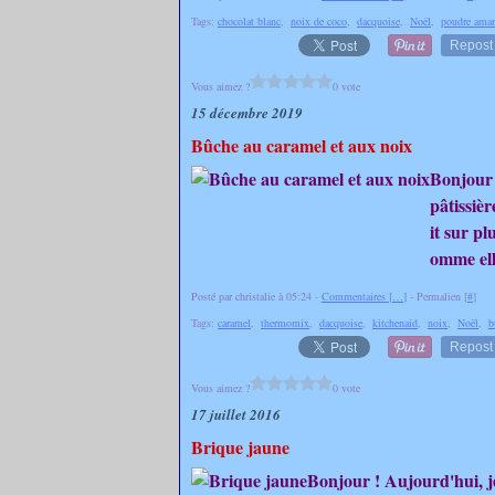
Tags:
chocolat blanc
,
noix de coco
,
dacquoise
,
Noël
,
poudre ama
Repost
Vous aimez ?
0 vote
15 décembre 2019
Bûche au caramel et aux noix
Bonjour 
pâtissièr
it sur p
omme elle
Posté par christalie à 05:24 -
Commentaires [
…
]
- Permalien [
#
]
Tags:
caramel
,
thermomix
,
dacquoise
,
kitchenaid
,
noix
,
Noël
,
b
Repost
Vous aimez ?
0 vote
17 juillet 2016
Brique jaune
Bonjour ! Aujourd'hui, je 