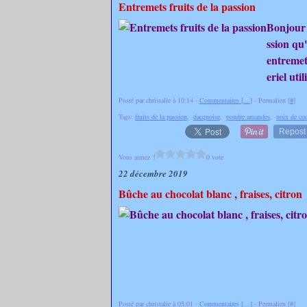
Entremets fruits de la passion
Bonjour 
ssion qu'
entremet
eriel uti
Posté par christalie à 10:14 -
Commentaires [
…
]
- Permalien [
#
]
Tags:
fruits de la passion
,
dacquoise
,
poudre amandes
,
noix de co
Repost
Vous aimez ?
0 vote
22 décembre 2019
Bûche au chocolat blanc , fraises, citron
Posté par christalie à 05:01 -
Commentaires [
…
]
- Permalien [
#
]