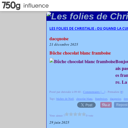
LES FOLIES DE CHRISTALIE : OU QUAND LA C
dacquoise
21 décembre 2025
Bûche chocolat blanc framboise
Bonjou
ais pas
es fra
re. La
Posté par christalie à 09:40 -
Commentaires [
…
]
- Permalien [
#
]
Tags:
bûches de Noël
,
chocolat blanc
,
framboises
,
dacquoise
,
dem
Repost
Vous aimez ?
0 vote
29 juin 2025