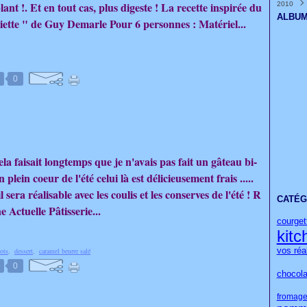
lant !. Et en tout cas, plus digeste ! La recette inspirée du
2010
Janvi
Févri
Mars
Avril
Mai
Juin
Juille
Août
Sept
Octo
Nove
Déce
(
(
(
Janvi
Févri
Mars
Avril
Mai
Juin
Juille
Août
Sept
Octo
Nove
Déce
(
(
(
ALBUM
ssiette " de Guy Demarle Pour 6 personnes : Matériel...
Janvi
Févri
Mars
Avril
Mai
Juin
Juille
Août
Sept
Octo
Nove
(
(
(
Janvi
Févri
Mars
Avril
Mai
Juin
Juille
Août
Sept
Octo
(
(
(
Janvi
Févri
Mars
Avril
Mai
Juin
Juille
Août
Sept
(
(
(
Janvi
Févri
Mars
Avril
Mai
Juin
Juille
Août
(
(
(
Janvi
Févri
Mars
Avril
Mai
Juin
Juille
(
(
(
Janvi
Févri
Mars
Avril
Mai
Juin
(
(
(
0
Janvi
Févri
Mars
Avril
(
Janvi
Févri
Mars
Janvi
Févri
Janvi
la faisait longtemps que je n'avais pas fait un gâteau bi-
 plein coeur de l'été celui là est délicieusement frais .....
il sera réalisable avec les coulis et les conserves de l'été ! R
CATÉG
e Actuelle Pâtisserie...
courget
kitc
vos réa
cots
,
dessert
,
caramel beurre salé
0
chocola
fromage