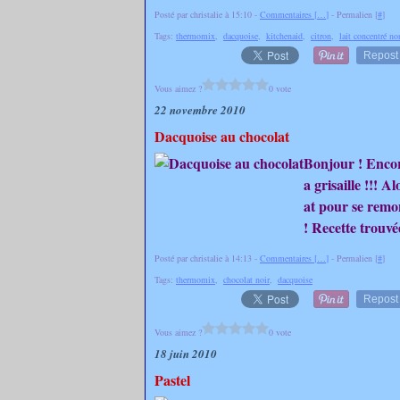
Posté par christalie à 15:10 -
Commentaires [
…
]
- Permalien [
#
]
Tags:
thermomix
,
dacquoise
,
kitchenaid
,
citron
,
lait concentré no
Repost
Vous aimez ?
0 vote
22 novembre 2010
Dacquoise au chocolat
Bonjour ! Encor
a grisaille !!! A
at pour se remont
! Recette trouvée
Posté par christalie à 14:13 -
Commentaires [
…
]
- Permalien [
#
]
Tags:
thermomix
,
chocolat noir
,
dacquoise
Repost
Vous aimez ?
0 vote
18 juin 2010
Pastel