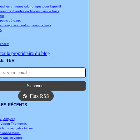
ches et autres grignotages pour l'apéritif
boissons chaudes ou froides , jus de fruits
jour
 petits gâteaux
 , compotes, coulis , pâtes de fruits
s
essert
er le propriétaire du blog
LETTER
Flux RSS
LES RÉCENTS
..
 ( airfryer )
u Japon Thermomix
 la provençales Aifryer
'anniversaire!
vocats crevettes