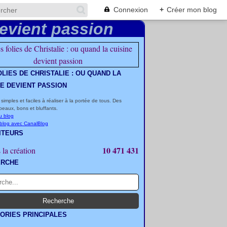
Connexion
+
Créer mon blog
OLIES DE CHRISTALIE : OU QUAND LA
NE DEVIENT PASSION
 simples et faciles à réaliser à la portée de tous. Des
beaux, bons et bluffants.
u blog
 blog avec CanalBlog
ITEURS
10 471 431
 la création
ERCHE
ORIES PRINCIPALES