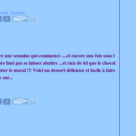
n sucré
,
fuits rouges
0
e une semaine qui commence ....et encore une fois sous l
lors faut pas se laisser abattre ...et rien de tel que le chocol
er le moral !!! Voici un dessert délicieux et facile à faire
 sur...
0