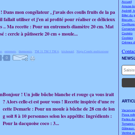
Accueil
Amuse-bou
! Dans mon congélateur , j'avais des coulis fruits de la pa
Apéritif, 
Billet du 
il fallait utiliser et j'en ai profité pour réaliser ce délicieux
Biscuits ,
Confitures
s .. Ma recette : Pour un entremets diamètre 20 cm. Mat
Conserve
lisé : cercle à pâtisserie 20 cm + moule...
Cookéo
Cookies
Crèmes d
Contact
co
,
entremets
,
thermomix
,
TM 31 TM 5 TM 6
,
kitchenaid
,
Ninja Combi multicuiseur
0
NEWS
Bonjour ! Un jolie bûche blanche et rouge ça vous irait
? Alors celle-ci est pour vous ! Recette inspirée d'une re
ARTIC
cette Demarle : Pour un moule à bûche de 28 cm de lon
Vacances.
g soit 8 à 10 personnes selon les appétits: Ingrédients :
Pizza rolls
Perles d
Pour la dacquoise coco : 3...
Tomates à
Gâteaux d
Verrine a