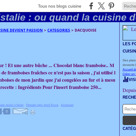
Tous nos blogs cuisine
UISINE DEVIENT PASSION
>
CATEGORIES
>
DACQUOISE
LES F
CUISI
Des plats
r ! Et une autre bûche ... Chocolat blanc framboise.. M
desserts 
Accueil d
 de framboises fraîches ce n'est pas la saison , j'ai utilisé l
Créer un
mboises de mon jardin que j'ai congelées au fur et à mesu
VIS
 recette : Ingrédients Pour l'insert framboise 250...
Depuis
RECH
arle moule à bûche
,
Demarle tapis relief flocon
,
kitchenaid
0
CATÉG