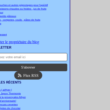
ches et autres grignotages pour l'apéritif
boissons chaudes ou froides , jus de fruits
jour
 petits gâteaux
 , compotes, coulis , pâtes de fruits
s
essert
er le propriétaire du blog
LETTER
Flux RSS
LES RÉCENTS
 ( airfryer )
u Japon Thermomix
 la provençales Aifryer
'anniversaire!
vocats crevettes
épites de chocolat