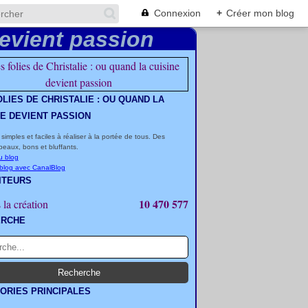
Connexion
+
Créer mon blog
OLIES DE CHRISTALIE : OU QUAND LA
NE DEVIENT PASSION
 simples et faciles à réaliser à la portée de tous. Des
beaux, bons et bluffants.
u blog
 blog avec CanalBlog
ITEURS
10 470 577
 la création
ERCHE
ORIES PRINCIPALES