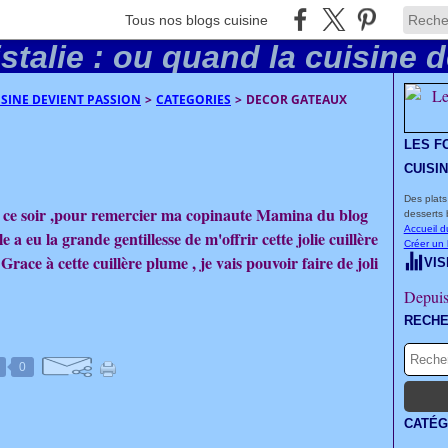
Tous nos blogs cuisine
UISINE DEVIENT PASSION
>
CATEGORIES
>
DECOR GATEAUX
LES F
CUISI
Des plats
et ce soir ,pour remercier ma copinaute Mamina du blog
desserts 
Accueil d
a eu la grande gentillesse de m'offrir cette jolie cuillère
Créer un
 Grace à cette cuillère plume , je vais pouvoir faire de joli
VIS
Depuis
RECH
0
CATÉG