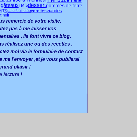
demarle
e râpé
dessert
s gâteaux
pommes de terre
TM 6
rts
carottes
viandes
pâte feuilletée
t noir
us remercie de votre visite.
itez pas à me laisser vos
taires , ils font vivre ce blog.
us réalisez une ou des recettes ,
ctez moi via le formulaire de contact
e me l'envoyer ,et je vous publierai
rand plaisir !
 lecture !