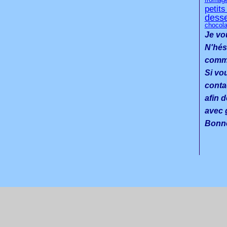
fromag
petit
desse
chocola
Je vo
N'hés
commen
Si vo
conta
afin d
avec g
Bonne