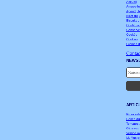
Accueil
Amuse-bou
Apéritif, 
Billet du 
Biscuits ,
Confitures
Conserve
Cookéo
Cookies
Crèmes d
Contact
NEWS
ARTIC
Pizza rolls
Perles d
Tomates à
Gâteaux d
Verrine a
Muffins p