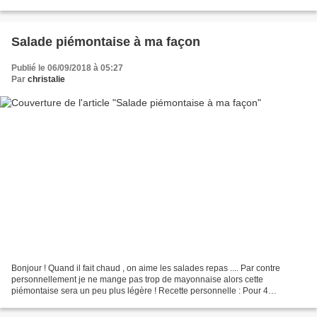
coupées en carpaccio...
Salade piémontaise à ma façon
Publié le 06/09/2018 à 05:27
Par
christalie
Bonjour ! Quand il fait chaud , on aime les salades repas .... Par contre
personnellement je ne mange pas trop de mayonnaise alors cette
piémontaise sera un peu plus légère ! Recette personnelle : Pour 4
personnes : Ingrédients : 600 g de pommes de terre...