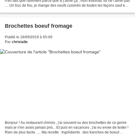
n'en fais que rarement parce que si j'aime ça , mon estomac lui ne l'aime pas
.... Un truc de fou, je mange des oeufs cuisinés de toutes les façons sauf en
omelette ! Bref , en...
Brochettes boeuf fromage
Publié le 16/09/2019 à 05:00
Par
christalie
Bonjour ! Au restaurant chinois , j'ai souvent vu des brochettes de ce genre
mais je n'en avais jamais pris... Et puis en vacances , j'ai eu envie de tester !
Rien de plus facile ..... Ma recette : Ingrédients : des tranches de boeuf