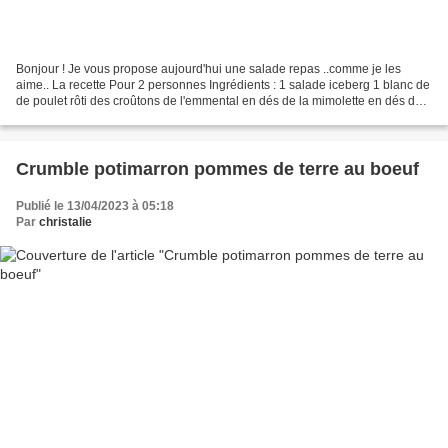
Bonjour ! Je vous propose aujourd'hui une salade repas ..comme je les
aime.. La recette Pour 2 personnes Ingrédients : 1 salade iceberg 1 blanc de
de poulet rôti des croûtons de l'emmental en dés de la mimolette en dés des
tomates cerises des cornichons...
Crumble potimarron pommes de terre au boeuf
Publié le 13/04/2023 à 05:18
Par
christalie