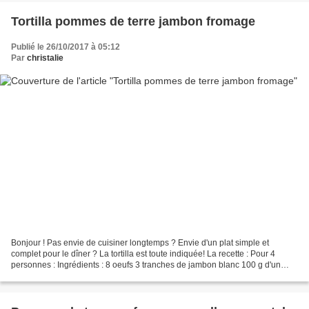
Tortilla pommes de terre jambon fromage
Publié le 26/10/2017 à 05:12
Par
christalie
Bonjour ! Pas envie de cuisiner longtemps ? Envie d'un plat simple et
complet pour le dîner ? La tortilla est toute indiquée! La recette : Pour 4
personnes : Ingrédients : 8 oeufs 3 tranches de jambon blanc 100 g d'un
mélange râpé mozzarella emmental...