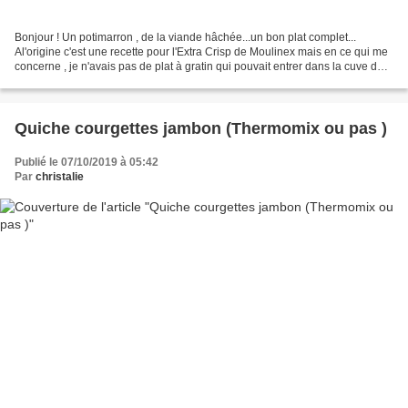
Bonjour ! Un potimarron , de la viande hâchée...un bon plat complet...
Al'origine c'est une recette pour l'Extra Crisp de Moulinex mais en ce qui me
concerne , je n'avais pas de plat à gratin qui pouvait entrer dans la cuve du
Cookéo , j'ai donc préparé...
Quiche courgettes jambon (Thermomix ou pas )
Publié le 07/10/2019 à 05:42
Par
christalie