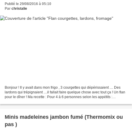
Publié le 29/08/2016 à 05:10
Par
christalie
Bonjour ! Il y avait dans mon frigo , 3 courgettes qui dépérissaient .... Des
lardons qui trépignaient ....il fallait faire quelque chose avec tout ça ! Un flan
pour le dîner ! Ma recette : Pour 4 à 6 personnes selon les appétits :
Ingrédients : 3 courgettes...
Minis madeleines jambon fumé (Thermomix ou
pas )