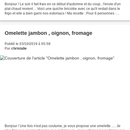
Bonjour ! Le soir il fait frais en ce début d'automne et du coup , l'envie d'un
plat chaud revient ... Voici une quiche bricolée avec ce qu'il restait dans le
frigo et elle a bien garni nos estomacs ! Ma recette : Pour 6 personnes :
Ingrédients : 1 pâte...
Omelette jambon , oignon, fromage
Publié le 03/10/2019 à 05:58
Par
christalie
Bonjour ! Une fois n'est pas coutume, je vous propose une omelette ..... Je