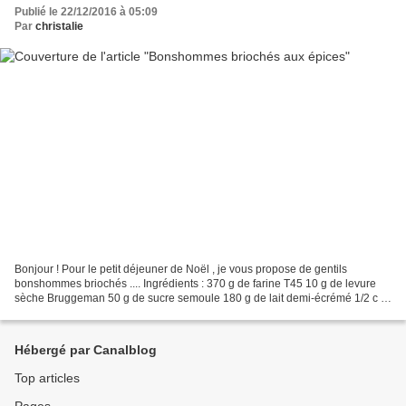
Publié le 22/12/2016 à 05:09
Par
christalie
Bonjour ! Pour le petit déjeuner de Noël , je vous propose de gentils
bonshommes briochés .... Ingrédients : 370 g de farine T45 10 g de levure
sèche Bruggeman 50 g de sucre semoule 180 g de lait demi-écrémé 1/2 c à
café de sel fin 1 c à café d'épices...
Hébergé par Canalblog
Top articles