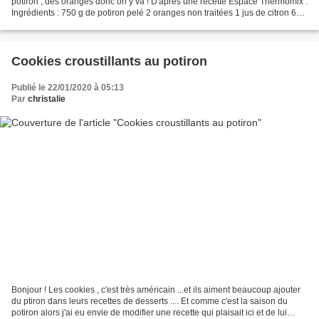
potiron , des oranges donc on y va ! D'après une recette Espace Thermomix :
Ingrédients : 750 g de potiron pelé 2 oranges non traitées 1 jus de citron 625
g de sucre gélifiant...
Cookies croustillants au potiron
Publié le 22/01/2020 à 05:13
Par
christalie
Bonjour ! Les cookies , c'est très américain ...et ils aiment beaucoup ajouter
du ptiron dans leurs recettes de desserts .... Et comme c'est la saison du
potiron alors j'ai eu envie de modifier une recette qui plaisait ici et de lui