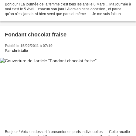
Bonjour ! La journée de la femme c'est tous les ans le 8 Mars ... Ma journée à
moi c'est le 5 Avril ...chacun son jour ! Alors en cette occasion , et parce
qu'on n'est jamais si bien servi que par soi-même ..... Je me suis fait un
gâteau ! Ma recette...
Fondant chocolat fraise
Publié le 15/02/2011 à 07:19
Par
christalie
Bonjour ! Voici un dessert à présenter en parts individuelles ..... Cette recette