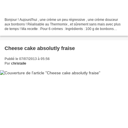
Bonjour ! Aujourd'hui , une crème un peu régressive , une crème douceur
aux bonbons ! Réalisable au Thermomix , et sûrement sans mais avec plus
de temps ! Ma recette : Pour 6 crèmes : Ingrédients : 100 g de bonbons
"fraises" 20g de Maïzena 500 ml de lait...
Cheese cake absolutly fraise
Publié le 07/07/2013 à 05:56
Par
christalie