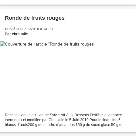
bonbons ne sont pas en consommation...
Ronde de fruits rouges
Publié le 08/06/2010 à 14:03
Par
christalie
Recette extraite du livre de Sylvie Aït-Ali « Desserts Festifs » et adaptée
thermomix et modifiée par Christalie le 5 Juin 2010 Pour le financier: 5
blancs d’œufs200 g de poudre d’amandes 150 g de sucre glace 50 g de
farine120 g de beurre100 g de framboises...