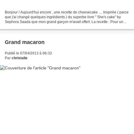
Bonjour ! Aujourd'hui encore , une recette de cheesecake .... Inspirée ( parce
que j'ai changé quelques ingrédients ) du superbe livre " She's cake" by
Sephora Saada que mon grand garçon m'avait offert. La recette : Pour un
cheesecake de 18 cm de diamètre...
Grand macaron
Publié le 07/04/2013 à 06:32
Par
christalie