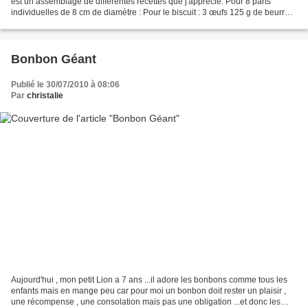
est un assemblage de différentes recettes que j'apprécie. Pour 8 parts
individuelles de 8 cm de diamètre : Pour le biscuit : 3 œufs 125 g de beurre
125 g de chocolat noir...
Bonbon Géant
Publié le 30/07/2010 à 08:06
Par
christalie
Aujourd'hui , mon petit Lion a 7 ans ...il adore les bonbons comme tous les
enfants mais en mange peu car pour moi un bonbon doit rester un plaisir ,
une récompense , une consolation mais pas une obligation ...et donc les