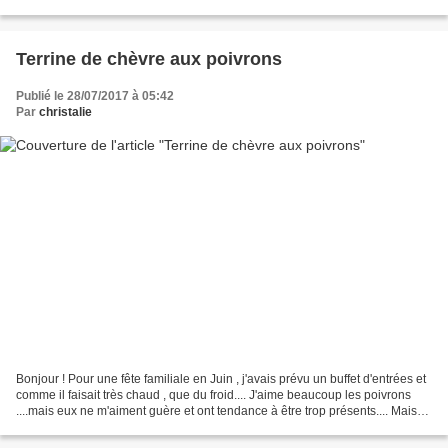
beurre 1 c à café de...
Terrine de chèvre aux poivrons
Publié le 28/07/2017 à 05:42
Par
christalie
Bonjour ! Pour une fête familiale en Juin , j'avais prévu un buffet d'entrées et
comme il faisait très chaud , que du froid.... J'aime beaucoup les poivrons
....mais eux ne m'aiment guère et ont tendance à être trop présents.... Mais
cette terrine m'a...