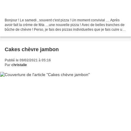
Bonjour ! Le samedi , souvent c'est pizza ! Un moment convivial .... Après
avoir fait la crème de féta ....une nouvelle pizza ! Avec de belles tranches de
bûche de chèvre ! Perso, je fais des pizzas individuelles que je fais cuire une
par une dans mon...
Cakes chèvre jambon
Publié le 09/02/2021 à 05:16
Par
christalie