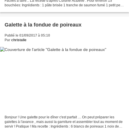
Faciles à faire... La recette d'après Cuisine Actuelle : Pour environ 15
bouchées: Ingrédients : 1 pâte brisée 1 tranche de saumon fumé 1 petit peu
de concombre 100 g de fromage...
Galette à la fondue de poireaux
Publié le 01/09/2017 à 05:10
Par
christalie
Bonjour ! Une galette pour le dîner c'est parfait .... On peut préparer les
galettes à l'avance , mais aussi la garniture et assembler tout au moment de
servir ! Pratique ! Ma recette : Ingrédients : 6 blancs de poireaux 1 noix de