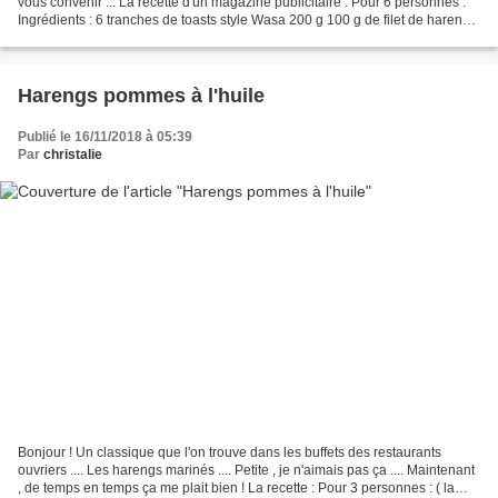
vous convenir ... La recette d'un magazine publicitaire : Pour 6 personnes :
Ingrédients : 6 tranches de toasts style Wasa 200 g 100 g de filet de hareng
fumé 2 oeufs durs 1/2 oignon...
Harengs pommes à l'huile
Publié le 16/11/2018 à 05:39
Par
christalie
Bonjour ! Un classique que l'on trouve dans les buffets des restaurants
ouvriers .... Les harengs marinés .... Petite , je n'aimais pas ça .... Maintenant
, de temps en temps ça me plait bien ! La recette : Pour 3 personnes : ( la