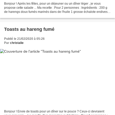
Bonjour ! Après les fêtes, pour un déjeuner ou un dîner léger , je vous
propose cette salade ... Ma recette : Pour 2 personnes : Ingrédients : 200 g
de harengs doux fumés marinés dans de l'huile 1 grosse échalote endives
pommes de terre vapeur pain toasté...
Toasts au hareng fumé
Publié le 21/02/2020 à 05:26
Par
christalie
Bonjour ! Envie de toasts pour un dîner sur le pouce ? Ceux-ci devraient