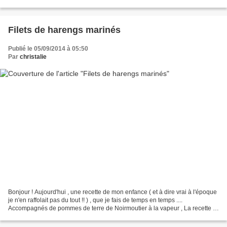
plupart du temps , ils...
Filets de harengs marinés
Publié le 05/09/2014 à 05:50
Par
christalie
Bonjour ! Aujourd'hui , une recette de mon enfance ( et à dire vrai à l'époque
je n'en raffolait pas du tout !! ) , que je fais de temps en temps ....
Accompagnés de pommes de terre de Noirmoutier à la vapeur , La recette :
Pour 4 personnes : Ingrédients...