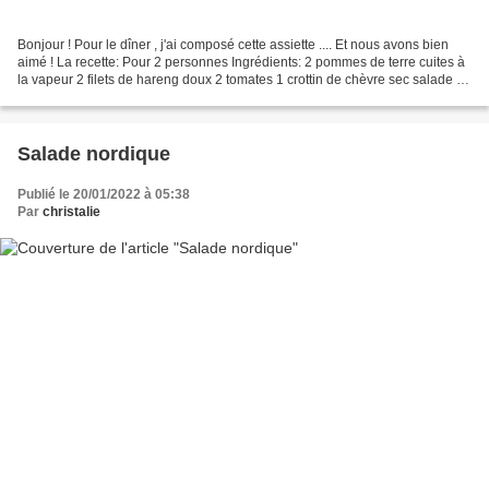
Bonjour ! Pour le dîner , j'ai composé cette assiette .... Et nous avons bien
aimé ! La recette: Pour 2 personnes Ingrédients: 2 pommes de terre cuites à
la vapeur 2 filets de hareng doux 2 tomates 1 crottin de chèvre sec salade de
jeunes pousses 2 radis...
Salade nordique
Publié le 20/01/2022 à 05:38
Par
christalie