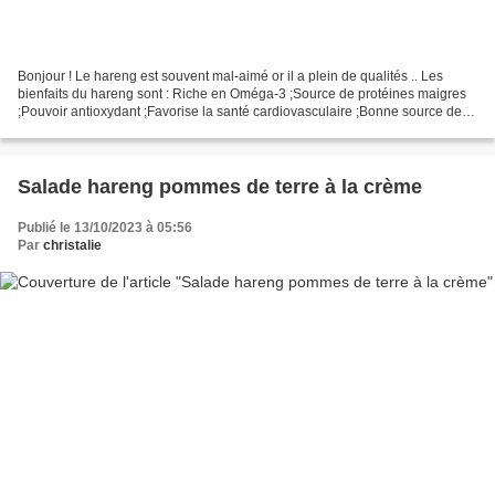
Bonjour ! Le hareng est souvent mal-aimé or il a plein de qualités .. Les
bienfaits du hareng sont : Riche en Oméga-3 ;Source de protéines maigres
;Pouvoir antioxydant ;Favorise la santé cardiovasculaire ;Bonne source de
minéraux et oligo-éléments. Pour...
Salade hareng pommes de terre à la crème
Publié le 13/10/2023 à 05:56
Par
christalie