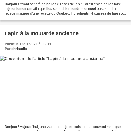
Bonjour ! Ayant acheté de belles cuisses de lapin j'ai eu envie de les faire
mijoter lentement afin qu'elles soient bien tendres et moelleuses .... La
recette inspirée d'une recette du Quebec: Ingrédients : 4 cuisses de lapin 55
g de beurre 1 gros oignon...
Lapin à la moutarde ancienne
Publié le 18/01/2021 à 05:39
Par
christalie
Bonjour ! Aujourd'hui, une viande que je ne cuisine pas souvent mais que