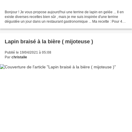
Bonjour ! Je vous propose aujourd'hui une terrine de lapin en gelée ... Il en
existe diverses recettes bien sûr , mais je me suis inspirée d'une terrine
dégustée un jour dans un restaurant gastronomique ... Ma recette : Pour 4
ramequins ou empilo-déco...
Lapin braisé à la bière ( mijoteuse )
Publié le 19/04/2021 à 05:08
Par
christalie