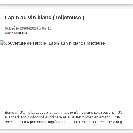
personnes : Ingrédients:...
Lapin au vin blanc ( mijoteuse )
Publié le 28/05/2019 à 05:10
Par
christalie
Bonjour ! J'aime beaucoup le lapin mais je n'en cuisine pas souvent.... J'en
ai acheté 1 tout découpé et préparé et je l'ai fait mijoter lentement .... Ma
recette : Pour 6 personnes Ingrédients : 1 lapin entier tout découpé 200 g de
lardons allumettes...