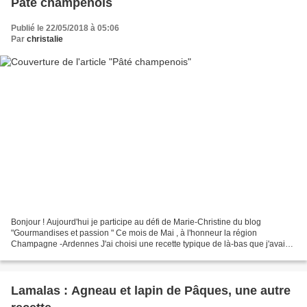
Pâté champenois
Publié le 22/05/2018 à 05:06
Par
christalie
Bonjour ! Aujourd'hui je participe au défi de Marie-Christine du blog
"Gourmandises et passion " Ce mois de Mai , à l'honneur la région
Champagne -Ardennes J'ai choisi une recette typique de là-bas que j'avais
dégustée il y a bien longtemps en y allant...
Lamalas : Agneau et lapin de Pâques, une autre