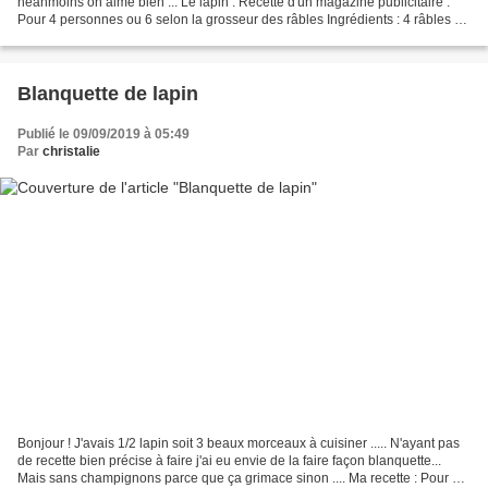
néanmoins on aime bien ... Le lapin . Recette d'un magazine publicitaire :
Pour 4 personnes ou 6 selon la grosseur des râbles Ingrédients : 4 râbles de
lapin 250 ml de crème épaisse...
Blanquette de lapin
Publié le 09/09/2019 à 05:49
Par
christalie
Bonjour ! J'avais 1/2 lapin soit 3 beaux morceaux à cuisiner ..... N'ayant pas
de recette bien précise à faire j'ai eu envie de la faire façon blanquette...
Mais sans champignons parce que ça grimace sinon .... Ma recette : Pour 3