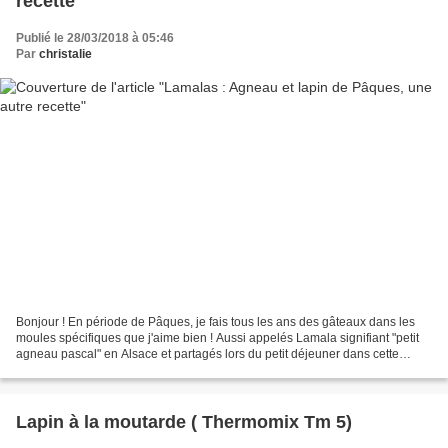
recette
Publié le 28/03/2018 à 05:46
Par
christalie
Bonjour ! En période de Pâques, je fais tous les ans des gâteaux dans les
moules spécifiques que j'aime bien ! Aussi appelés Lamala signifiant "petit
agneau pascal" en Alsace et partagés lors du petit déjeuner dans cette
région .. Certes j'en suis loin...
Lapin à la moutarde ( Thermomix Tm 5)