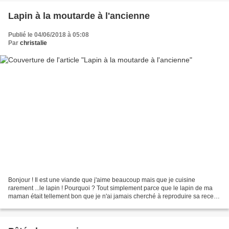
Lapin à la moutarde à l'ancienne
Publié le 04/06/2018 à 05:08
Par
christalie
Bonjour ! Il est une viande que j'aime beaucoup mais que je cuisine
rarement ...le lapin ! Pourquoi ? Tout simplement parce que le lapin de ma
maman était tellement bon que je n'ai jamais cherché à reproduire sa recette
..... Il est des recettes comme...