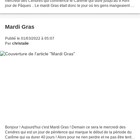
mercredi des Cendres qui commence le Carême qui dure jusqu'au 9 Avril
jour de Pâques .. Le mardi Gras était donc le jour où les gens mangeaient "
gras" , faisaient bombance avant...
Mardi Gras
Publié le 01/03/2022 à 05:07
Par
christalie
Bonjour ! Aujourd'hui c'est Mardi Gras ! Demain ce sera le mercredi des
Cendres qui est un jour de pénitence qui marque le début de la période du
Carême qui va durer 40 jours ! Alors pour ne rien perdre et ne pas être tenté