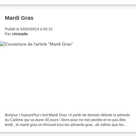
, le mardi gras on finissait...
Mardi Gras
Publié le 04/03/2014 à 05:31
Par
christalie
Bonjour ! Aujourd'hui c'est Mardi Gras ! A partir de demain débute la période
du Carême qui va durer 40 jours ! Alors pour ne rien perdre et ne pas être
tenté , le mardi gras on finissait tous les aliments gras , de même que les
oeufs qui traditionnellement...