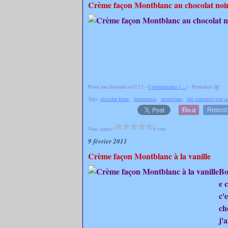
Crème façon Montblanc au chocolat noi
Posté par christalie à 07:12 -
Commentaires [
…
]
- Permalien [
#
]
Tags:
chocolat blanc
,
thermomix
,
montblanc
,
lait concentré non s
Repost
Vous aimez ?
0 vote
9 février 2011
Crème façon Montblanc à la vanille
Bo
e 
c'
ch
j'a