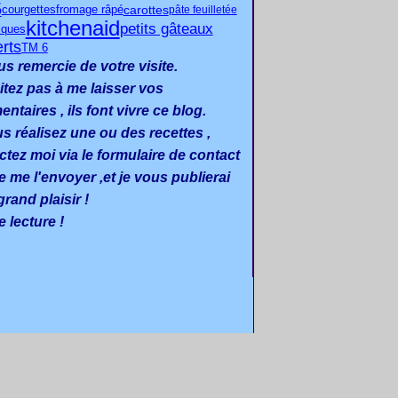
5
carottes
courgettes
fromage râpé
pâte feuilletée
kitchenaid
petits gâteaux
iques
rts
TM 6
us remercie de votre visite.
itez pas à me laisser vos
taires , ils font vivre ce blog.
us réalisez une ou des recettes ,
ctez moi via le formulaire de contact
e me l'envoyer ,et je vous publierai
rand plaisir !
 lecture !