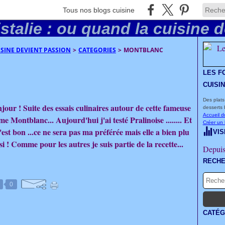
Tous nos blogs cuisine
UISINE DEVIENT PASSION
>
CATEGORIES
>
MONTBLANC
LES F
CUISI
Des plats
jour ! Suite des essais culinaires autour de cette fameuse
desserts 
Accueil d
me Montblanc... Aujourd'hui j'ai testé Pralinoise ........ Et
Créer un
.c'est bon ...ce ne sera pas ma préférée mais elle a bien plu
VIS
si ! Comme pour les autres je suis partie de la recette...
Depuis
RECH
0
CATÉG