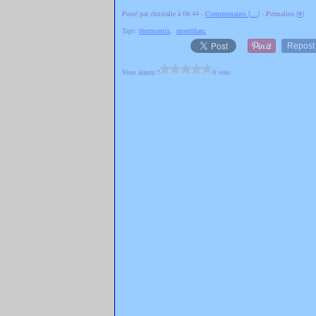
Posté par christalie à 08:44 -
Commentaires [
…
]
- Permalien [
#
]
Tags:
thermomix
,
montblanc
Repost
Vous aimez ?
0 vote