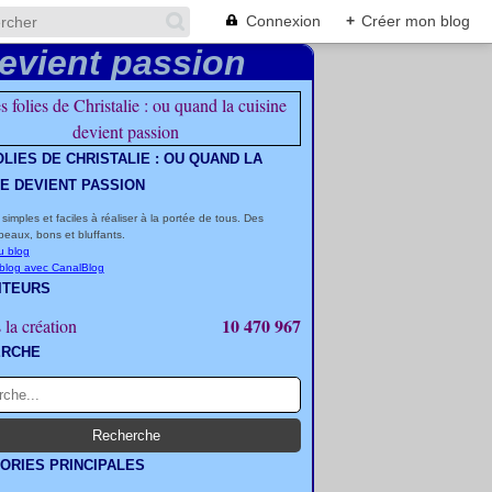
Connexion
+
Créer mon blog
OLIES DE CHRISTALIE : OU QUAND LA
NE DEVIENT PASSION
 simples et faciles à réaliser à la portée de tous. Des
beaux, bons et bluffants.
u blog
 blog avec CanalBlog
ITEURS
10 470 967
 la création
ERCHE
ORIES PRINCIPALES