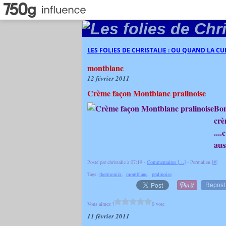
LES FOLIES DE CHRISTALIE : OU QUAND LA C
montblanc
12 février 2011
Crème façon Montblanc pralinoise
Bon
crè
...
aus
Posté par christalie à 07:19 -
Commentaires [
…
]
- Permalien [
#
]
Tags:
thermomix
,
montblanc
,
pralinoise
Repost
Vous aimez ?
0 vote
11 février 2011