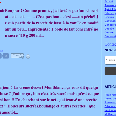
r
Accueil
Amuse-bou
Bonjour ! Comme promis , j'ai testé le parfum chocol
Apéritif, 
Billet du 
at ...aie , aie ........ C'est pas bon ...c'est ......un péché! J
Biscuits ,
Confitures
e suis partie de la recette de base à la vanille en modifi
Conserve
ant un peu... Ingrédients : 1 boite de lait concentré no
Cookéo
Cookies
n sucré 410 g 200 ml...
Crèmes d
Contact
NEWS
ucré
0
njour ! La crème dessert Montblanc , ça vous dit quelqu
ARTIC
chose ? J'adore ça , bon c'est très sucré mais qu'est ce que
Pizza rolls
est bon !! En cherchant sur le net , j'ai trouvé une recette
Perles d
Tomates à
ez " Douceurs sucrées,boulange et autres recettes" que
Gâteaux d
Verrine a
i aussitôt...
Muffins p