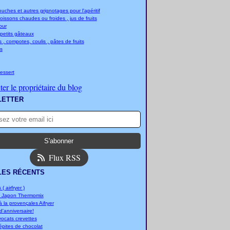
ches et autres grignotages pour l'apéritif
boissons chaudes ou froides , jus de fruits
jour
 petits gâteaux
 , compotes, coulis , pâtes de fruits
s
essert
er le propriétaire du blog
LETTER
Flux RSS
LES RÉCENTS
 ( airfryer )
u Japon Thermomix
 la provençales Aifryer
'anniversaire!
vocats crevettes
épites de chocolat