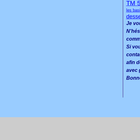
TM 
les bas
desse
Je vo
N'hés
commen
Si vo
conta
afin d
avec g
Bonne