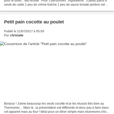
pour le dîner... Ma recette : Pour 3 personnes : Ingrédients : 3 petits pains 9
oeufs de caille 1 peu de crème fraîche 1 peu de sauce tomate jambon sel +
poivre Préparation...
Petit pain cocotte au poulet
Publié le 21/07/2017 à 05:05
Par
christalie
Bonjour ! J'aime beaucoup les oeufs cocotte et je les réussis très bien au
Thermomix ... Mais là , la présentation est différente et donc pas à faire dans
cet appareil mais au four ! Idéal pour un dîner simple mais néanmoins chic !