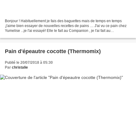
Bonjour ! Habituellement je fais des baguettes mais de temps en temps
,j'aime bien essayer de nouvelles recettes de pains .... J'ai vu ce pain chez
Yumelise ...je l'ai essayé! Elle le fait au Companion , je l'ai fait au
Thermomix.... La recette : 500...
Pain d'épeautre cocotte (Thermomix)
Publié le 20/07/2018 à 05:30
Par
christalie