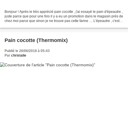
Bonjour ! Après le très apprécié pain cocotte , j'ai essayé le pain d'épeautre ,
juste parce que pour une fois il y a eu un promotion dans le magasin près de
chez moi parce que sinon je ne trouve pas cette farine .... L'épeautre , c'est
en fait l'ancêtre...
Pain cocotte (Thermomix)
Publié le 26/06/2018 à 05:43
Par
christalie