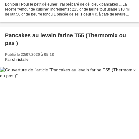
Bonjour ! Pour le petit déjeuner , j'ai préparé de délicieux pancakes ... La
recette "Amour de cuisine" Ingrédients : 225 gr de farine tout usage 310 ml
de lait 50 gr de beurre fondu 1 pincée de sel 1 oeuf 4 c. à café de levure
chimique - = 1 sachet 1/2...
Pancakes au levain farine T55 (Thermomix ou
pas )
Publié le 22/07/2020 à 05:18
Par
christalie