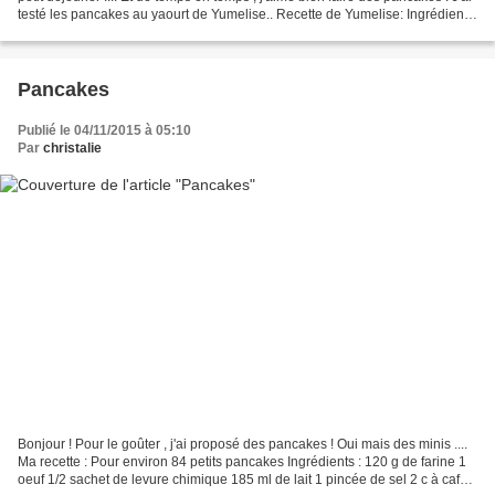
testé les pancakes au yaourt de Yumelise.. Recette de Yumelise: Ingrédients
: 2 oeufs 150 g de...
Pancakes
Publié le 04/11/2015 à 05:10
Par
christalie
Bonjour ! Pour le goûter , j'ai proposé des pancakes ! Oui mais des minis ....
Ma recette : Pour environ 84 petits pancakes Ingrédients : 120 g de farine 1
oeuf 1/2 sachet de levure chimique 185 ml de lait 1 pincée de sel 2 c à café