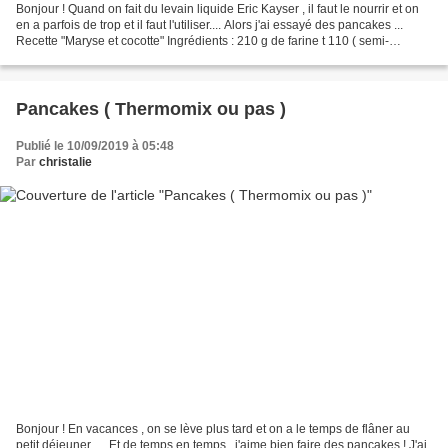
Bonjour ! Quand on fait du levain liquide Eric Kayser , il faut le nourrir et on
en a parfois de trop et il faut l'utiliser.... Alors j'ai essayé des pancakes ...
Recette "Maryse et cocotte" Ingrédients : 210 g de farine t 110 ( semi-
complète) 85 g de...
Pancakes ( Thermomix ou pas )
Publié le 10/09/2019 à 05:48
Par
christalie
Bonjour ! En vacances , on se lève plus tard et on a le temps de flâner au
petit déjeuner .... Et de temps en temps , j'aime bien faire des pancakes ! J'ai