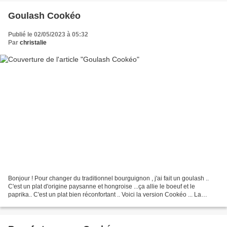
Goulash Cookéo
Publié le 02/05/2023 à 05:32
Par
christalie
Bonjour ! Pour changer du traditionnel bourguignon , j'ai fait un goulash ..
C'est un plat d'origine paysanne et hongroise ...ça allie le boeuf et le
paprika.. C'est un plat bien réconfortant .. Voici la version Cookéo ... La
recette : Pour 6 à 6 personnes...