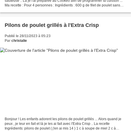
sauteuse .. Là je l'ai préparée au Cookéo afin de programmer la cuisson ...
Ma recette : Pour 4 personnes : Ingrédients : 600 g de filet de poulet sans
peau 1 poivron rouge...
Pilons de poulet grillés à l'Extra Crisp
Publié le 28/11/2023 à 05:23
Par
christalie
Bonjour ! Les enfants adorent les pilons de poulet grillés ... Alors quand je
peux , je leur en fait et là je les ai fait avec l'Extra Crisp .. La recette
Ingrédients: pilons de poulet ( j'en ai mis 14 ) 1 c à soupe de miel 2 c à