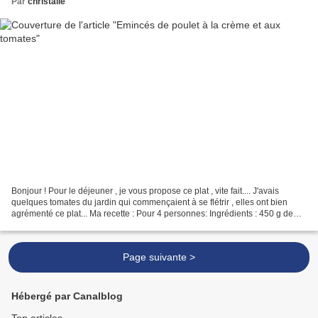
Par
christalie
Bonjour ! Pour le déjeuner , je vous propose ce plat , vite fait.... J'avais
quelques tomates du jardin qui commençaient à se flétrir , elles ont bien
agrémenté ce plat... Ma recette : Pour 4 personnes: Ingrédients : 450 g de
filets de poulet 1 oignon...
Page suivante >
Hébergé par Canalblog