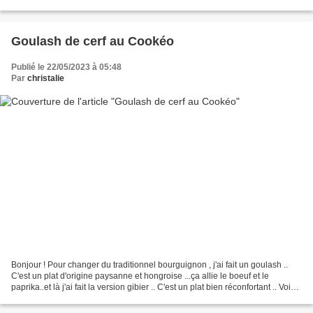
soupe de jus de citron...
Goulash de cerf au Cookéo
Publié le 22/05/2023 à 05:48
Par
christalie
Bonjour ! Pour changer du traditionnel bourguignon , j'ai fait un goulash ..
C'est un plat d'origine paysanne et hongroise ...ça allie le boeuf et le
paprika..et là j'ai fait la version gibier .. C'est un plat bien réconfortant .. Voici
la version Cookéo...