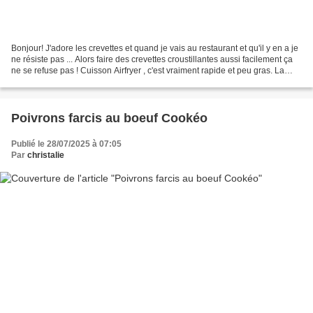
Bonjour! J'adore les crevettes et quand je vais au restaurant et qu'il y en a je
ne résiste pas ... Alors faire des crevettes croustillantes aussi facilement ça
ne se refuse pas ! Cuisson Airfryer , c'est vraiment rapide et peu gras. La
recette : Pour...
Poivrons farcis au boeuf Cookéo
Publié le 28/07/2025 à 07:05
Par
christalie