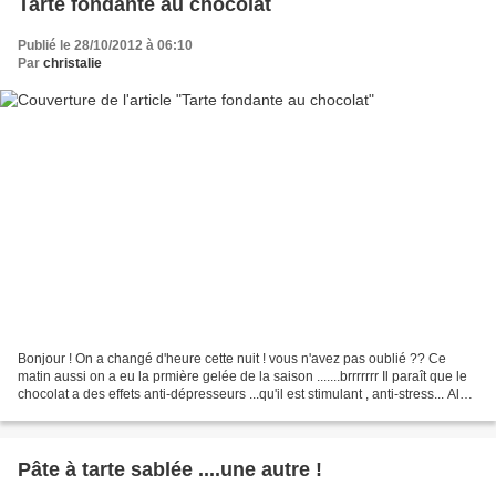
Tarte fondante au chocolat
Publié le 28/10/2012 à 06:10
Par
christalie
Bonjour ! On a changé d'heure cette nuit ! vous n'avez pas oublié ?? Ce
matin aussi on a eu la prmière gelée de la saison .......brrrrrrr Il paraît que le
chocolat a des effets anti-dépresseurs ...qu'il est stimulant , anti-stress... Alors
en cet automne...
Pâte à tarte sablée ....une autre !