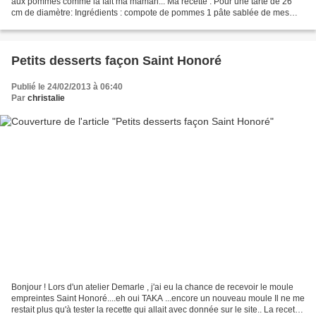
aux pommes comme la fait ma maman... Ma recette : Pour une tarte de 26
cm de diamètre: Ingrédients : compote de pommes 1 pâte sablée de mes
rêves 4 belles pommes cassonade Préparer...
Petits desserts façon Saint Honoré
Publié le 24/02/2013 à 06:40
Par
christalie
Bonjour ! Lors d'un atelier Demarle , j'ai eu la chance de recevoir le moule
empreintes Saint Honoré....eh oui TAKA ...encore un nouveau moule Il ne me
restait plus qu'à tester la recette qui allait avec donnée sur le site.. La recette