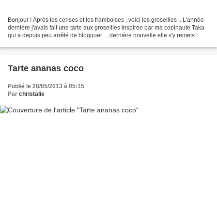
Bonjour ! Après les cerises et les framboises , voici les groseilles .. L'année
dernière j'avais fait une tarte aux groseilles inspirée par ma copinaute Taka
qui a depuis peu arrêté de blogguer ....dernière nouvelle elle s'y remets !
Alors cette année...
Tarte ananas coco
Publié le 28/05/2013 à 05:15
Par
christalie