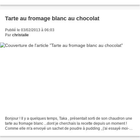
Demarle : Pour...
Tarte au fromage blanc au chocolat
Publié le 03/02/2013 à 06:03
Par
christalie
Bonjour ! Il y a quelques temps, Taka , présentait sorti de son chaudron une
tarte au fromage blanc ...dont je cherchais la recette depuis un moment !
Comme elle m'a envoyé un sachet de poudre à pudding , j'ai essayé moi-
aussi d'en faire une ...à ma sauce...