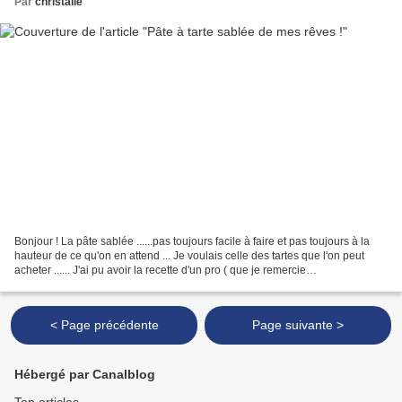
Par
christalie
Bonjour ! La pâte sablée ......pas toujours facile à faire et pas toujours à la
hauteur de ce qu'on en attend ... Je voulais celle des tartes que l'on peut
acheter ...... J'ai pu avoir la recette d'un pro ( que je remercie
chaleureusement d'ailleurs )...
< Page précédente
Page suivante >
Hébergé par Canalblog