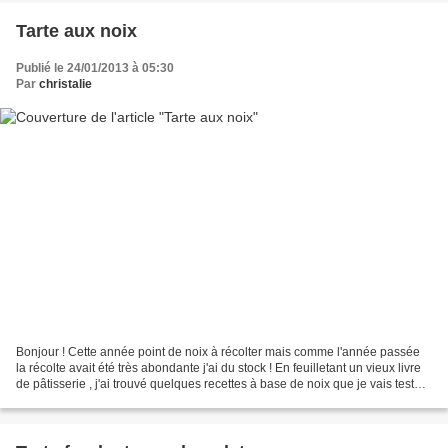
Tarte aux noix
Publié le 24/01/2013 à 05:30
Par
christalie
Bonjour ! Cette année point de noix à récolter mais comme l'année passée
la récolte avait été très abondante j'ai du stock ! En feuilletant un vieux livre
de pâtisserie , j'ai trouvé quelques recettes à base de noix que je vais tester
cet hiver .. Voilà...