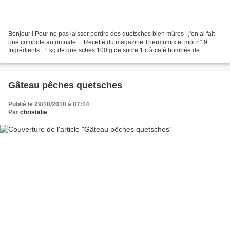
Bonjour ! Pour ne pas laisser perdre des quetsches bien mûres , j'en ai fait
une compote automnale ... Recette du magazine Thermomix et moi n° 9
Ingrédients : 1 kg de quetsches 100 g de sucre 1 c à café bombée de
cannelle en poudre Préparation : Laver...
Gâteau pêches quetsches
Publié le 29/10/2010 à 07:14
Par
christalie