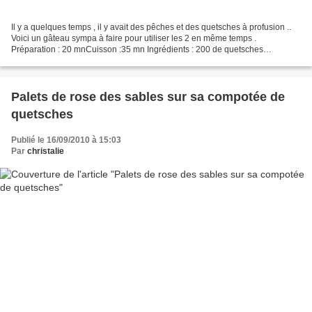
Il y a quelques temps , il y avait des pêches et des quetsches à profusion ..
Voici un gâteau sympa à faire pour utiliser les 2 en même temps .
Préparation : 20 mnCuisson :35 mn Ingrédients : 200 de quetsches
dénoyautées 200 g de pêches 120 g de beurre...
Palets de rose des sables sur sa compotée de
quetsches
Publié le 16/09/2010 à 15:03
Par
christalie