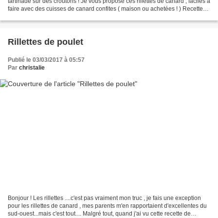
tartinade sur des croûtons ! Je vous propose ces rillettes de canard , faciles à
faire avec des cuisses de canard confites ( maison ou achetées ! ) Recette
"Cuisine de AZ": Ingrédients...
Rillettes de poulet
Publié le 03/03/2017 à 05:57
Par
christalie
Bonjour ! Les rillettes ....c'est pas vraiment mon truc , je fais une exception
pour les rillettes de canard , mes parents m'en rapportaient d'excellentes du
sud-ouest...mais c'est tout.... Malgré tout, quand j'ai vu cette recette de