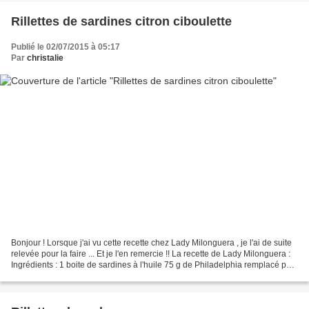
Rillettes de sardines citron ciboulette
Publié le 02/07/2015 à 05:17
Par
christalie
Bonjour ! Lorsque j'ai vu cette recette chez Lady Milonguera , je l'ai de suite
relevée pour la faire ... Et je l'en remercie !! La recette de Lady Milonguera :
Ingrédients : 1 boite de sardines à l'huile 75 g de Philadelphia remplacé par
du fromage blanc...