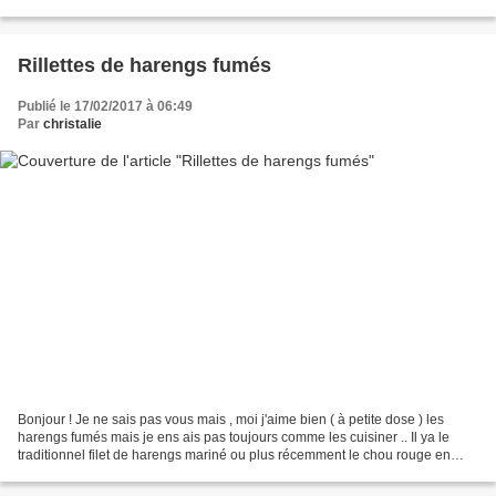
rillettes de poulet...
Rillettes de harengs fumés
Publié le 17/02/2017 à 06:49
Par
christalie
Bonjour ! Je ne sais pas vous mais , moi j'aime bien ( à petite dose ) les
harengs fumés mais je ens ais pas toujours comme les cuisiner .. Il ya le
traditionnel filet de harengs mariné ou plus récemment le chou rouge en
salade aux harengs fumés Alors...