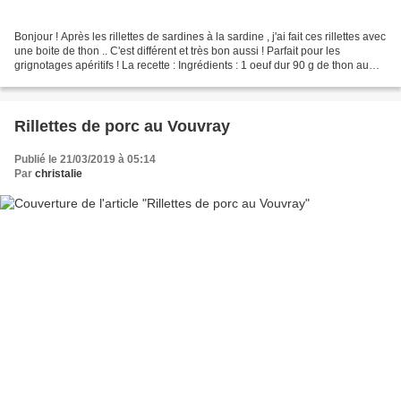
Bonjour ! Après les rillettes de sardines à la sardine , j'ai fait ces rillettes avec
une boite de thon .. C'est différent et très bon aussi ! Parfait pour les
grignotages apéritifs ! La recette : Ingrédients : 1 oeuf dur 90 g de thon au
naturel 90 g...
Rillettes de porc au Vouvray
Publié le 21/03/2019 à 05:14
Par
christalie