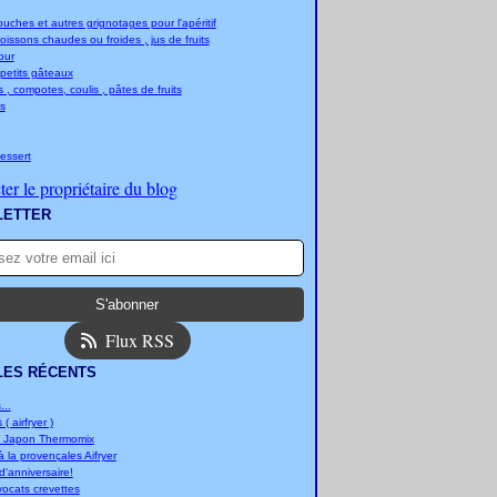
ches et autres grignotages pour l'apéritif
boissons chaudes ou froides , jus de fruits
jour
 petits gâteaux
 , compotes, coulis , pâtes de fruits
s
essert
er le propriétaire du blog
LETTER
Flux RSS
LES RÉCENTS
..
 ( airfryer )
u Japon Thermomix
 la provençales Aifryer
'anniversaire!
vocats crevettes