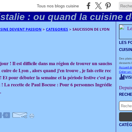
Tous nos blogs cuisine
UISINE DEVIENT PASSION
>
CATEGORIES
>
SAUCISSON DE LYON
LES F
CUISI
Des plats
our ! Il est difficile dans ma région de trouver un sauciss
desserts 
Accueil d
 cuire de Lyon , alors quand j'en trouve , je fais cette rec
Créer un
 ! Et pour débuter la semaine et la période festive c'est pa
VIS
t ! La recette de Paul Bocuse : Pour 6 personnes Ingrédie
Depuis
.
RECH
0
CATÉG