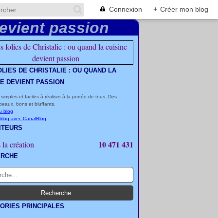
Connexion
+
Créer mon blog
OLIES DE CHRISTALIE : OU QUAND LA
NE DEVIENT PASSION
 simples et faciles à réaliser à la portée de tous. Des
beaux, bons et bluffants.
u blog
 blog avec CanalBlog
ITEURS
10 471 431
 la création
ERCHE
ORIES PRINCIPALES