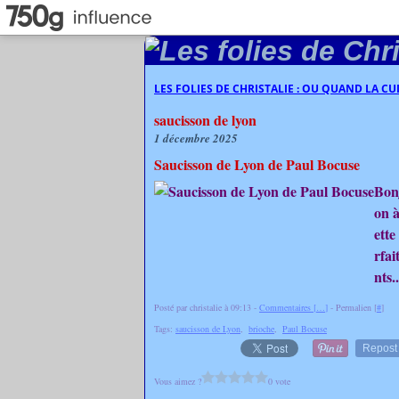
LES FOLIES DE CHRISTALIE : OU QUAND LA C
saucisson de lyon
1 décembre 2025
Saucisson de Lyon de Paul Bocuse
Bonj
on à
ette
rfai
nts..
Posté par christalie à 09:13 -
Commentaires [
…
]
- Permalien [
#
]
Tags:
saucisson de Lyon
,
brioche
,
Paul Bocuse
Repost
Vous aimez ?
0 vote