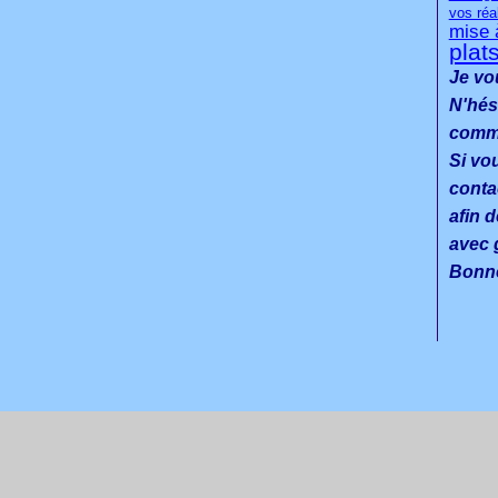
vos réa
mise 
plat
Je vo
N'hés
commen
Si vo
conta
afin d
avec g
Bonne