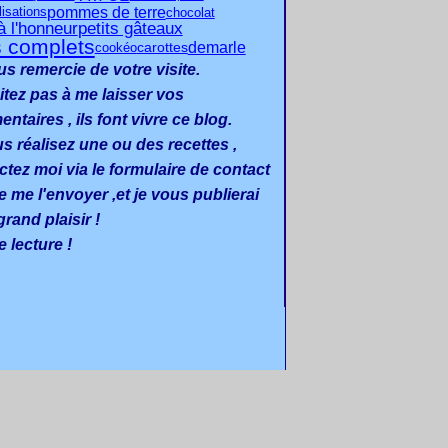
pommes de terre
chocolat
lisations
à l'honneur
petits gâteaux
s complets
demarle
carottes
cookéo
us remercie de votre visite.
itez pas à me laisser vos
taires , ils font vivre ce blog.
us réalisez une ou des recettes ,
ctez moi via le formulaire de contact
e me l'envoyer ,et je vous publierai
rand plaisir !
 lecture !