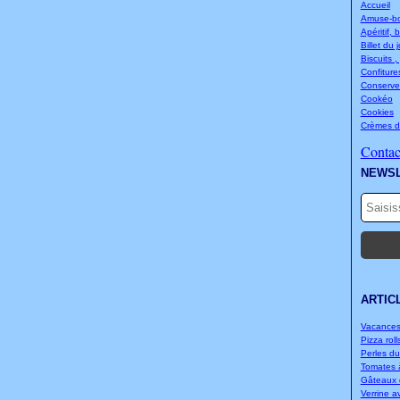
Accueil
Amuse-bou
Apéritif, 
Billet du 
Biscuits ,
Confitures
Conserve
Cookéo
Cookies
Crèmes d
Contact
NEWS
ARTIC
Vacances.
Pizza rolls
Perles d
Tomates à
Gâteaux d
Verrine a