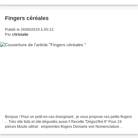
g de beurre 1 gros oignon...
Fingers céréales
Publié le 26/06/2019 à 05:12
Par
christalie
Bonjour ! Pour un petit en-cas énergisant , je vous propose ces petits fingers
... Très vite faits et vite dégustés aussi !! Recette "Dégus'thé.fr" Pour 24
pièces Moule utilisé : empreintes fingers Demarle voir Nomenclature
Ingrédients : 50 g de beurre...