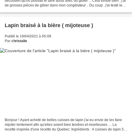
découvert qu'on pouvait le faire aussi avec du gibier ... Cela tombe bien , j'ai
de grosses pièces de gibier dans mon congélateur .. Du coup , j'ai testé le
chevreuil effiloché...
Lapin braisé à la bière ( mijoteuse )
Publié le 19/04/2021 à 05:08
Par
christalie
Bonjour ! Ayant acheté de belles cuisses de lapin j'ai eu envie de les faire
mijoter lentement afin qu'elles soient bien tendres et moelleuses .... La
recette inspirée d'une recette du Quebec: Ingrédients : 4 cuisses de lapin 55