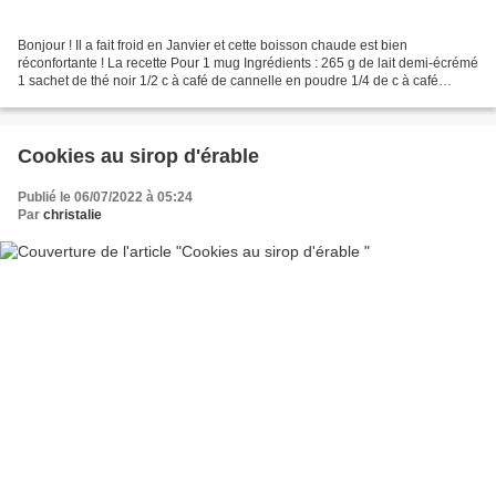
Bonjour ! Il a fait froid en Janvier et cette boisson chaude est bien
réconfortante ! La recette Pour 1 mug Ingrédients : 265 g de lait demi-écrémé
1 sachet de thé noir 1/2 c à café de cannelle en poudre 1/4 de c à café
d'extrait de vanille 1 petite pincée...
Cookies au sirop d'érable
Publié le 06/07/2022 à 05:24
Par
christalie