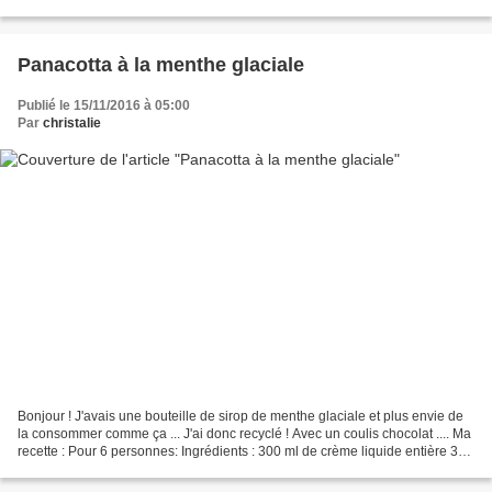
sirop pour aromatiser l'eau......
Panacotta à la menthe glaciale
Publié le 15/11/2016 à 05:00
Par
christalie
Bonjour ! J'avais une bouteille de sirop de menthe glaciale et plus envie de
la consommer comme ça ... J'ai donc recyclé ! Avec un coulis chocolat .... Ma
recette : Pour 6 personnes: Ingrédients : 300 ml de crème liquide entière 300
ml de lait 100 ml...