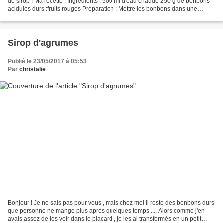
de sirop ! Ma recette : Ingrédients : 500 ml d'eau chaude 250 g de bonbons
acidulés durs :fruits rouges Préparation : Mettre les bonbons dans une
casserole et verser l'eau...
Sirop d'agrumes
Publié le 23/05/2017 à 05:53
Par
christalie
Bonjour ! Je ne sais pas pour vous , mais chez moi il reste des bonbons durs
que personne ne mange plus après quelques temps .... Alors comme j'en
avais assez de les voir dans le placard , je les ai transformés en un petit