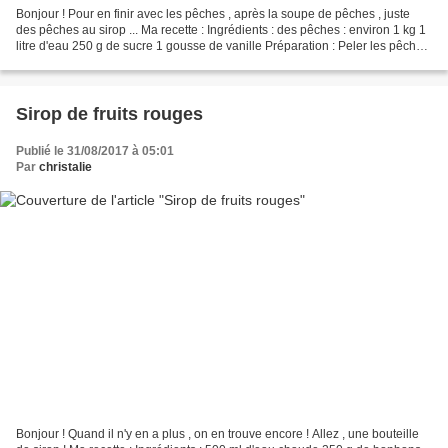
Bonjour ! Pour en finir avec les pêches , après la soupe de pêches , juste
des pêches au sirop ... Ma recette : Ingrédients : des pêches : environ 1 kg 1
litre d'eau 250 g de sucre 1 gousse de vanille Préparation : Peler les pêches
, pour faciliter ce...
Sirop de fruits rouges
Publié le 31/08/2017 à 05:01
Par
christalie
Bonjour ! Quand il n'y en a plus , on en trouve encore ! Allez , une bouteille