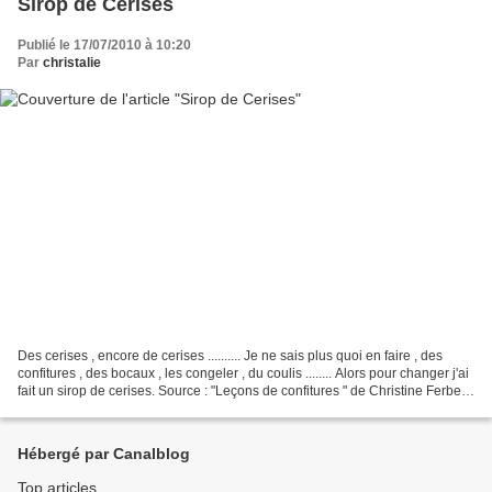
Sirop de Cerises
Publié le 17/07/2010 à 10:20
Par
christalie
Des cerises , encore de cerises .......... Je ne sais plus quoi en faire , des
confitures , des bocaux , les congeler , du coulis ........ Alors pour changer j'ai
fait un sirop de cerises. Source : "Leçons de confitures " de Christine Ferber
Pour 1 litre...
Hébergé par Canalblog
Top articles