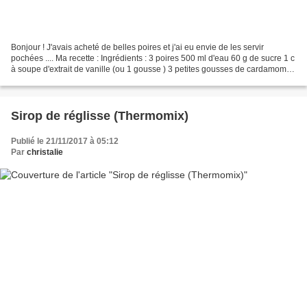
Bonjour ! J'avais acheté de belles poires et j'ai eu envie de les servir
pochées .... Ma recette : Ingrédients : 3 poires 500 ml d'eau 60 g de sucre 1 c
à soupe d'extrait de vanille (ou 1 gousse ) 3 petites gousses de cardamome
Préparation : Peler les...
Sirop de réglisse (Thermomix)
Publié le 21/11/2017 à 05:12
Par
christalie