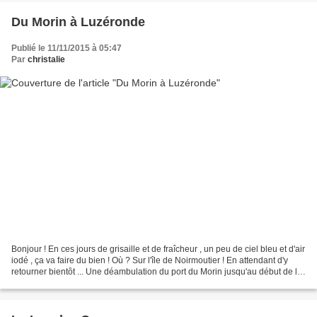
Du Morin à Luzéronde
Publié le 11/11/2015 à 05:47
Par
christalie
Bonjour ! En ces jours de grisaille et de fraîcheur , un peu de ciel bleu et d'air
iodé , ça va faire du bien ! Où ? Sur l'île de Noirmoutier ! En attendant d'y
retourner bientôt ... Une déambulation du port du Morin jusqu'au début de la
plage de Luzéronde...