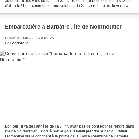
aujourd'hui des vues du haut de Sancerre qui je rappelle culmine à 312 mn
d'altitude ! Pour commencer une célébrité de Sancerre en plus du vin : La
fameuse tour du Chancelier...
Embarcadère à Barbâtre , île de Noirmoutier
Publié le 16/05/2016 à 05:25
Par
christalie
Bonjour ! Il ya des années de ça , il n'y avait pas de pont pour se rendre dans
l'île de Noirmoutier ...alors à part le gois, il fallait prendre le bac qui reliait
Fromentine sur le continent à la pointe de la Fosse commune de Barbâtre ..