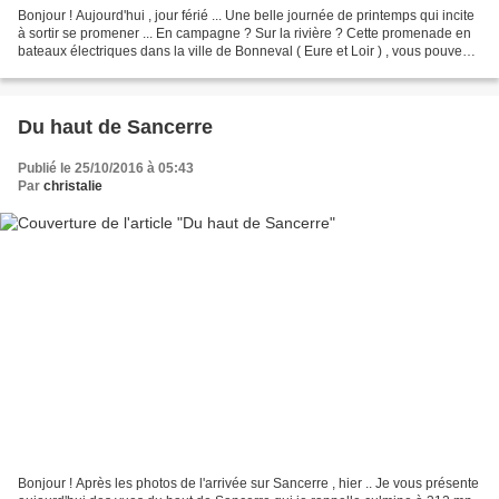
Bonjour ! Aujourd'hui , jour férié ... Une belle journée de printemps qui incite
à sortir se promener ... En campagne ? Sur la rivière ? Cette promenade en
bateaux électriques dans la ville de Bonneval ( Eure et Loir ) , vous pouvez
la retrouver en images...
Du haut de Sancerre
Publié le 25/10/2016 à 05:43
Par
christalie
Bonjour ! Après les photos de l'arrivée sur Sancerre , hier .. Je vous présente