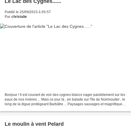
Le Lac des Cygnes......
Publié le 25/09/2015 à 05:57
Par
christalie
Bonjour ! Il est courant de voir des cygnes blancs nager paisiblement sur les
eaux de nos rivières ... Mais ce jour là , en balade sur l'île de Noirmouiter , le
long de la digue protégeant Barbâtre ... Paysages sauvages et magnifiques ,
réserve d'oiseaux...
Le moulin à vent Pelard