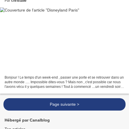
Par
christalie
Bonjour ! Le temps d'un week-end , passer une porte et se retrouver dans un
autre monde ..... Impossible dites-vous ? Mais non , c'est possible car nous
l'avons vécu il y quelques semaines ! Tout à commencé ....un vendredi soir
.... La neige et le verglas...
Page suivante >
Hébergé par Canalblog