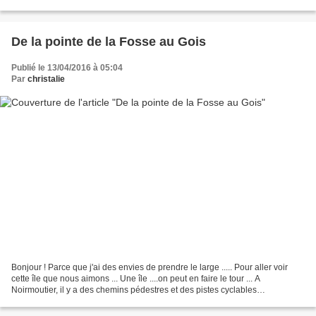
Cet embarcadère...
De la pointe de la Fosse au Gois
Publié le 13/04/2016 à 05:04
Par
christalie
Bonjour ! Parce que j'ai des envies de prendre le large ..... Pour aller voir
cette île que nous aimons ... Une île ....on peut en faire le tour ... A
Noirmoutier, il y a des chemins pédestres et des pistes cyclables
pratiquement tout autour ... C'est...