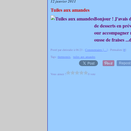
12 janvier 2011
Tuiles aux amandes
Bonjour ! J'avais d
de desserts en prév
our accompagner m
ousse de fraises ...d
Posté par christalie à 06:23 -
Commentaires [
…
]
- Permalien [
#
]
Tags:
thermomix
,
tuiles aux amandes
Repost
Vous aimez ?
0 vote