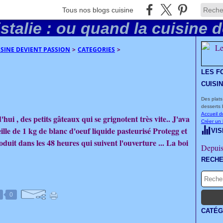
Tous nos blogs cuisine
UISINE DEVIENT PASSION
>
CATEGORIES
>
LES F
CUISI
Des plats
desserts 
Accueil d
ui , des petits gâteaux qui se grignotent très vite.. J'ava
Créer un
ille de 1 kg de blanc d'oeuf liquide pasteurisé Protegg et
VIS
produit dans les 48 heures qui suivent l'ouverture ... La boi
Depuis
RECH
0
CATÉG