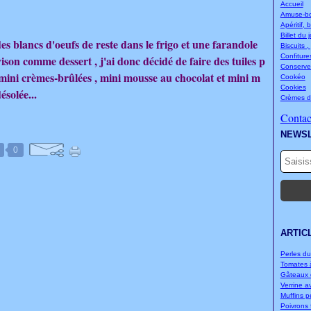
Accueil
Amuse-bou
Apéritif, 
Billet du 
es blancs d'oeufs de reste dans le frigo et une farandole
Biscuits ,
Confitures
ison comme dessert , j'ai donc décidé de faire des tuiles p
Conserve
ini crèmes-brûlées , mini mousse au chocolat et mini m
Cookéo
Cookies
ésolée...
Crèmes d
Contact
NEWS
0
ARTIC
Perles d
Tomates à
Gâteaux d
Verrine a
Muffins p
Poivrons f