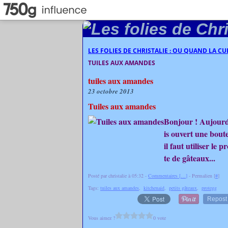
LES FOLIES DE CHRISTALIE : OU QUAND LA C
TUILES AUX AMANDES
tuiles aux amandes
23 octobre 2013
Tuiles aux amandes
Bonjour ! Aujourd'h
is ouvert une boute
il faut utiliser le 
te de gâteaux...
Posté par christalie à 05:32 -
Commentaires [
…
]
- Permalien [
#
]
Tags:
tuiles aux amandes
,
kitchenaid
,
petits gâteaux
,
protegg
Repost
Vous aimez ?
0 vote