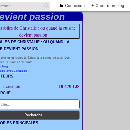
Connexion
+
Créer mon blog
OLIES DE CHRISTALIE : OU QUAND LA
NE DEVIENT PASSION
 simples et faciles à réaliser à la portée de tous. Des
beaux, bons et bluffants.
u blog
 blog avec CanalBlog
ITEURS
10 470 138
 la création
ERCHE
ORIES PRINCIPALES