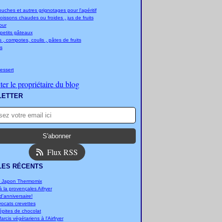
ches et autres grignotages pour l'apéritif
boissons chaudes ou froides , jus de fruits
jour
 petits gâteaux
 , compotes, coulis , pâtes de fruits
s
essert
er le propriétaire du blog
LETTER
Flux RSS
LES RÉCENTS
u Japon Thermomix
 la provençales Aifryer
'anniversaire!
vocats crevettes
épites de chocolat
arcis végétariens à l'Airfryer