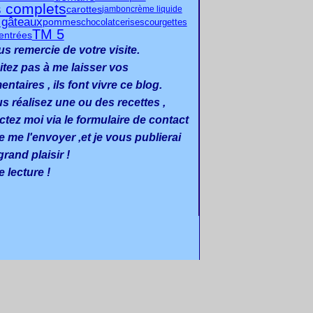
s complets
carottes
jambon
crème liquide
s gâteaux
pommes
chocolat
cerises
courgettes
TM 5
entrées
us remercie de votre visite.
itez pas à me laisser vos
taires , ils font vivre ce blog.
us réalisez une ou des recettes ,
ctez moi via le formulaire de contact
e me l'envoyer ,et je vous publierai
rand plaisir !
 lecture !