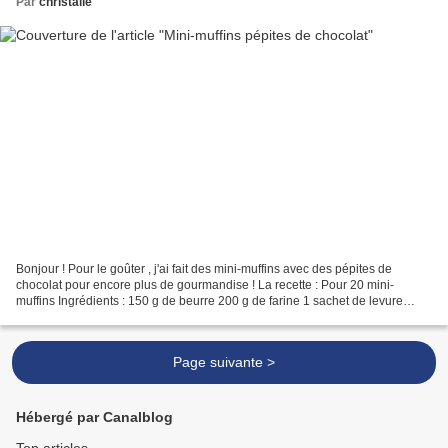
Par
christalie
Bonjour ! Pour le goûter , j'ai fait des mini-muffins avec des pépites de
chocolat pour encore plus de gourmandise ! La recette : Pour 20 mini-
muffins Ingrédients : 150 g de beurre 200 g de farine 1 sachet de levure
chimique 1 oeuf 75 g de sucre semoule...
Page suivante >
Hébergé par Canalblog