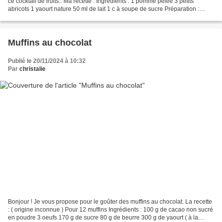
ce cocktail de fruits.. Ma recette : Ingrédients : 1 pomme pelée 3 petits
abricots 1 yaourt nature 50 ml de lait 1 c à soupe de sucre Préparation :
Mettre tous les ingrédients...
Muffins au chocolat
Publié le 20/11/2024 à 10:32
Par
christalie
Bonjour ! Je vous propose pour le goûter des muffins au chocolat. La recette
: ( origine inconnue ) Pour 12 muffins Ingrédients : 100 g de cacao non sucré
en poudre 3 oeufs 170 g de sucre 80 g de beurre 300 g de yaourt ( à la