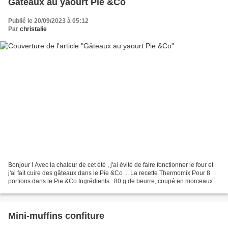
Gâteaux au yaourt Pie &Co
Publié le 20/09/2023 à 05:12
Par
christalie
Bonjour ! Avec la chaleur de cet été , j'ai évité de faire fonctionner le four et
j'ai fait cuire des gâteaux dans le Pie &Co ... La recette Thermomix Pour 8
portions dans le Pie &Co Ingrédients : 80 g de beurre, coupé en morceaux
125 g de yaourt nature...
Mini-muffins confiture