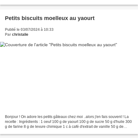
grecque ou ordinaire ) 250...
Petits biscuits moelleux au yaourt
Publié le 03/07/2024 à 10:33
Par
christalie
Bonjour ! On adore les petits gâteaux chez moi ..alors j'en fais souvent ! La
recette : Ingrédients : 1 oeuf 100 g de yaourt 100 g de sucre 50 g d'huile 300
g de farine 8 g de levure chimique 1 c à café d'extrait de vanille 50 g de
pépites de chocolat...