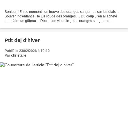
Bonjour ! En ce moment , on trouve des oranges sanguines sur les étals ...
Souvenir d'enfance , le jus rouge des oranges .... Du coup , j'en ai acheté
pour faire un gâteau ... Déception visuelle , mes oranges sanguines
n'avaient que quelques filaments...
Ptit dej d'hiver
Publié le 23/02/2026 à 10:10
Par
christalie